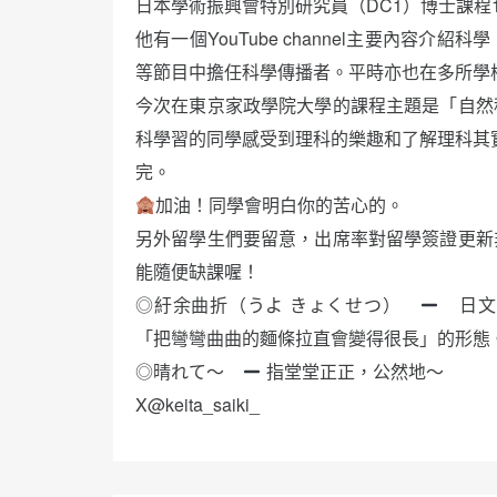
日本學術振興會特別研究員（DC1）博士課程
他有一個YouTube channel主要內容
等節目中擔任科學傳播者。平時亦也在多所學
今次在東京家政學院大學的課程主題是「自然
科學習的同學感受到理科的樂趣和了解理科其
完。
加油！同學會明白你的苦心的。
另外留學生們要留意，出席率對留學簽證更新
能隨便缺課喔！
◎紆余曲折（うよ きょくせつ）
日文
「把彎彎曲曲的麵條拉直會變得很長」的形態
◎晴れて〜
指堂堂正正，公然地～
X@keita_saiki_