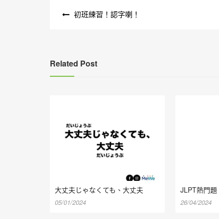
文
初班練習！認字喇！
章
導
覽
Related Post
大丈夫じゃなくても、大丈夫
JLPT熱門題
05/01/2024
26/04/2024