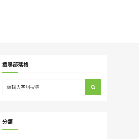
搜㝷部落格
Search
for:
分類