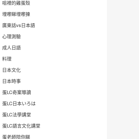
咀裡的雞蛋殼
埋嚟睇埋嚟揀
廣東話vs日本語
心理測驗
成人日語
料理
日本文化
日本時事
蛋LC奇案導讀
蛋LC日本いろは
蛋LC法學講堂
蛋LC語言文化講堂
蛋老師陪你睇