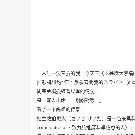
「人生一波三折的我，今天正式以兼職大學講
推敲構想約1年。反覆審閱我的スライド（slid
間完美模擬練習課堂的情況！
是！零人出席！！謝謝對戰！」
看了一下講師的背景
推主佐伯恵太（さいき けいた）是一位兼具科學
communicator，致力於推廣科學信息的人