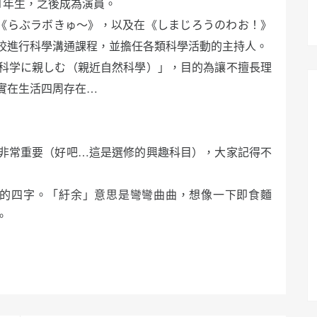
1年生，之後成為演員。
介紹科學《らぶラボきゅ〜》，以及在《しまじろうのわお！》
校進行科學溝通課程，並擔任各類科學活動的主持人。
科学に親しむ（親近自然科學）」，目的為讓不擅長理
實在生活四周存在…
非常重要（好吧…這是選修的興趣科目），大家記得不
的四字。「紆余」意思是彎彎曲曲，想像一下即食麵
。