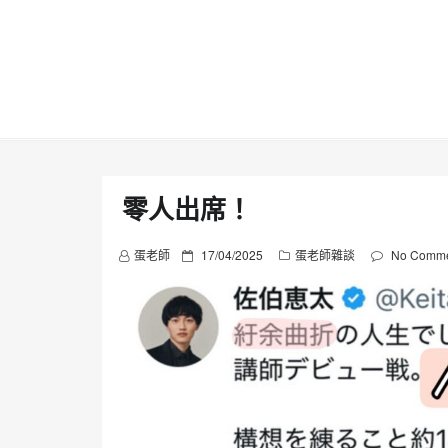
Skip
to
content
零人出席！
P
蛋老師
17/04/2025
蛋老師雜談
No Comme
o
s
t
e
d
o
n