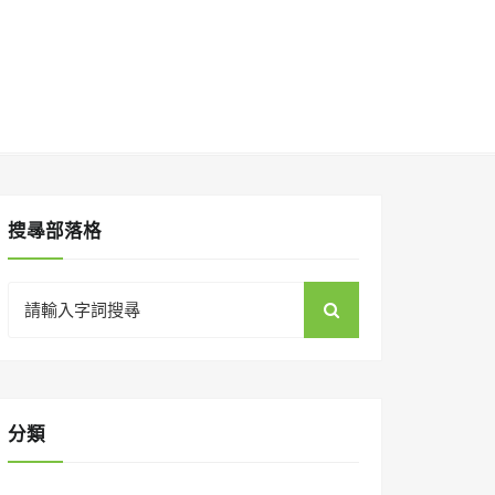
搜㝷部落格
Search
for:
分類