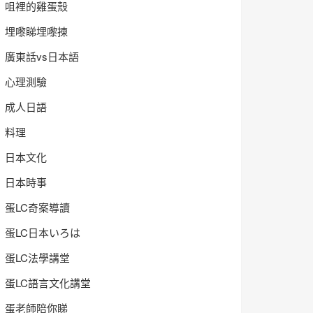
咀裡的雞蛋殼
埋嚟睇埋嚟揀
廣東話vs日本語
心理測驗
成人日語
料理
日本文化
日本時事
蛋LC奇案導讀
蛋LC日本いろは
蛋LC法學講堂
蛋LC語言文化講堂
蛋老師陪你睇