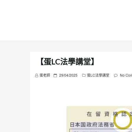
Skip
to
content
【蛋LC法學講堂】
P
蛋老師
29/04/2025
蛋LC法學講堂
No Co
o
s
t
e
d
o
n