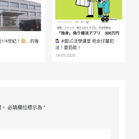
1/4世紀！
…的後
#蛋LC法學講堂 呃女仔屬犯
法！要罰款！
19/05/2025
開。
必填欄位標示為
*