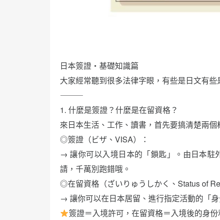
日本簽證・基礎知識篇
大家經常聽到很多法律字眼，有些是日文有些
⸻
1. 什麼是簽證？什麼是在留資格？
來日本生活、工作、讀書，首先要搞清楚兩個
◎簽證（ビザ、VISA）：
→ 讓你可以入境日本的「鎖匙」。由日本駐
請，千萬別跑錯哦。
◎在留資格（ざいりゅうしかく、Status of Res
→ 讓你可以在日本居留、進行指定活動的「
簽證＝入境許可，在留資格＝入境後的身份