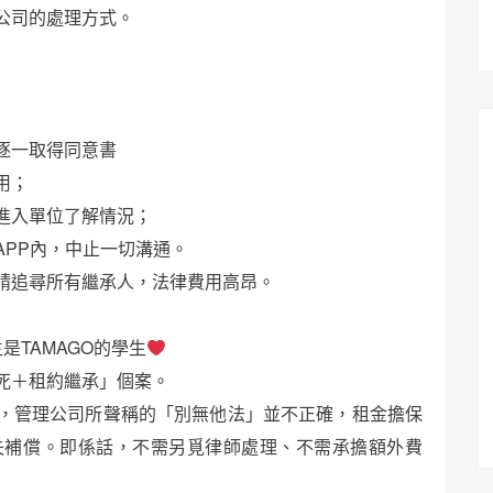
公司的處理方式。
逐一取得同意書
用；
進入單位了解情況；
APP內，中止一切溝通。
請追尋所有繼承人，法律費用高昂。
TAMAGO的學生
死＋租約繼承」個案。
，管理公司所聲稱的「別無他法」並不正確，租金擔保
失補償。即係話，不需另覓律師處理、不需承擔額外費