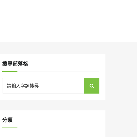
搜㝷部落格
Search
for:
分類