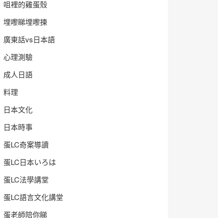
咀裡的雞蛋殼
埋嚟睇埋嚟揀
廣東話vs日本語
心理測驗
成人日語
料理
日本文化
日本時事
蛋LC奇案導讀
蛋LC日本いろは
蛋LC法學講堂
蛋LC語言文化講堂
蛋老師陪你睇