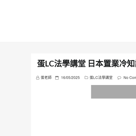
Skip
to
content
蛋LC法學講堂 日本置業冷知
P
蛋老師
16/05/2025
蛋LC法學講堂
No Co
o
s
t
e
d
o
n