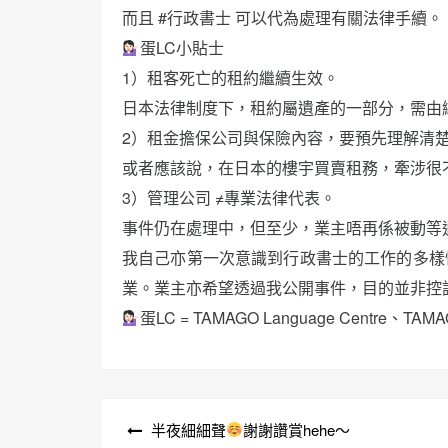
而且 #行政書士 可以代為處理有關法律手續。
蛋LC小貼士
1）租客死亡的租約繼續生效。
日本法律制度下，租約屬遺產的一部分，需由
2）租金擔保公司與保險內容，要預先理解清
或者應該說，在日本的樓宇買賣租務，牽涉很
3）管理公司 ≠專業法律代表。
事件仍在處理中，但至少，業主唔再係被動等
我自己亦第一次意識到行政書士的工作的多樣
業。業主亦希望透過我公開事件，目的並非控
蛋LC = TAMAGO Language Centre、TAM
文
半夜細細聲
謝謝讚賞hehe～
章