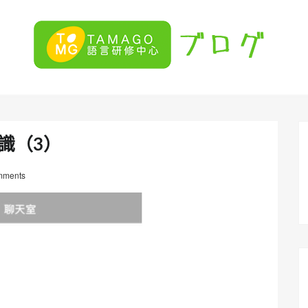
識（3）
mments