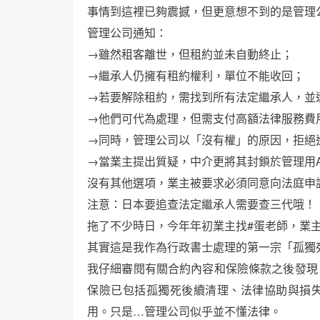
事情到這裡已夠震撼，但更意想不到的是管理
管理公司通知：
→雖然租客離世，但租約並未自動終止；
→繼承人仍擁有租約權利，單位不能收回；
→若要解除租約，需找到所有法定繼承人，並
→他們可代為處理，但需支付高額法律服務費
→同時，管理公司以「沒有權」的原因，拒絕
→當業主提出質疑，中介更將其封鎖於管理用
沒有其他選項，業主被要求必須同意向法庭申
注意：日本要追查法定繼承人需要查三代哦！
拖了不少時日，今年年初業主找#蛋老師，業主是
其實這是我作為行政書士處理的第一宗「孤獨
我仔細審閱有關合約內容和保險條款之後發現
保險已包括孤獨死後續清理、法律協助與損
用。只是…管理公司似乎並不懂法律。