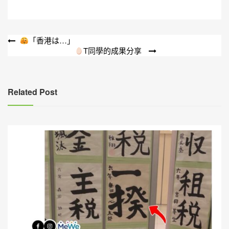
文
「香港は…」
T同學的成果分享
章
導
覽
Related Post