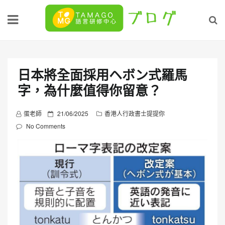
Skip
to
content
日本將全面採用ヘボン式羅馬
字，為什麼值得你留意？
P
蛋老師
21/06/2025
香港人行政書士提提你
o
No Comments
s
t
e
d
o
n