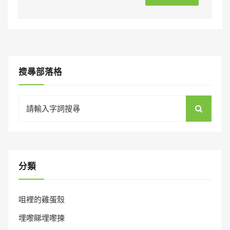
搜㝷部落格
Search
for:
分類
咀裡的雞蛋殼
埋嚟睇埋嚟揀