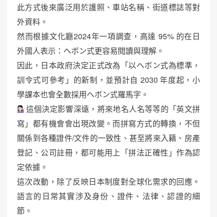
此方式後來廣泛用於護照、車站名稱、街道標誌等對
外資料。
然而根據文化廳2024年一項調查，高達 95% 的在日
外國人表示：ヘボン式更容易閱讀與理解。
因此，日本政府決定正式改為「以ヘボン式為標準，
訓令式可參考」的新制，並預計自 2030 年度起，小
學課本也會全數採用ヘボン式羅馬字。
這個決定影響深遠，將來地名人名等等的「英文拼
寫」都有機會會出現改變。而拼寫方式的轉換，不但
關係到各種證件/文件的一致性、甚至將來入籍、房產
登記、公司註冊，都可能用上「拼法正確性」作為認
定依據。
這次改動，除了反映日本制度對全球化需求的回應。
語言的日常其實涉及身份、證件、法律、認證的細
節。