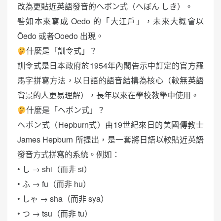
改為更貼近英語發音的ヘボン式（へぼん しき）。
譬如本來寫成 Oedo 的「大江戶」，未來大概會以
Ōedo 或者Ooedo 出現。
什麼是「訓令式」？
訓令式是日本政府於1954年內閣告示中訂定的官方羅
馬字拼寫方法，以日語的語音結構為核心（較無英語
背景的人更易理解），長年以來在學校教學中使用。
什麼是「ヘボン式」？
ヘボン式（Hepburn式）由19世紀來日的美國傳教士
James Hepburn 所提出，是一套將日語以較貼近英語
發音方式拼寫的系統。例如：
• し → shi（而非 si）
• ふ → fu（而非 hu）
• しゃ → sha（而非 sya）
• つ → tsu（而非 tu）