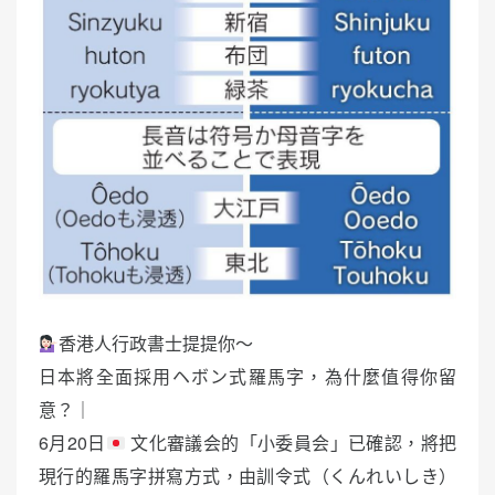
香港人行政書士提提你～
日本將全面採用ヘボン式羅馬字，為什麼值得你留
意？｜
6月20日
文化審議会的「小委員会」已確認，將把
現行的羅馬字拼寫方式，由訓令式（くんれいしき）