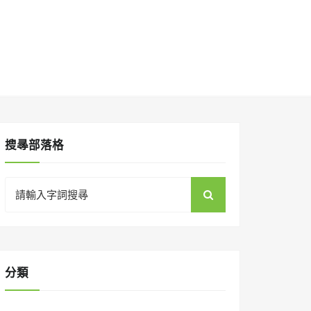
搜㝷部落格
Search
for:
分類