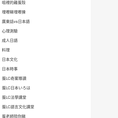
咀裡的雞蛋殼
埋嚟睇埋嚟揀
廣東話vs日本語
心理測驗
成人日語
料理
日本文化
日本時事
蛋LC奇案導讀
蛋LC日本いろは
蛋LC法學講堂
蛋LC語言文化講堂
蛋老師陪你睇