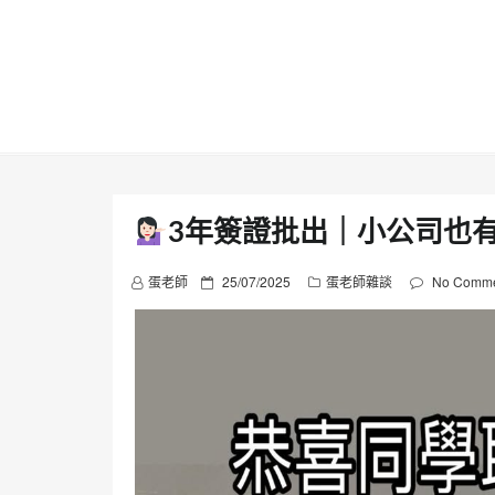
Skip
to
content
3年簽證批出｜小公司也
P
蛋老師
25/07/2025
蛋老師雜談
No Comme
o
s
t
e
d
o
n