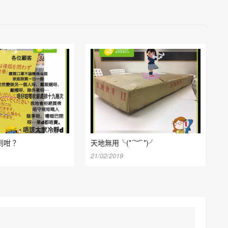
到咁？
天地無用╰(*´︶`*)╯
21/02/2019