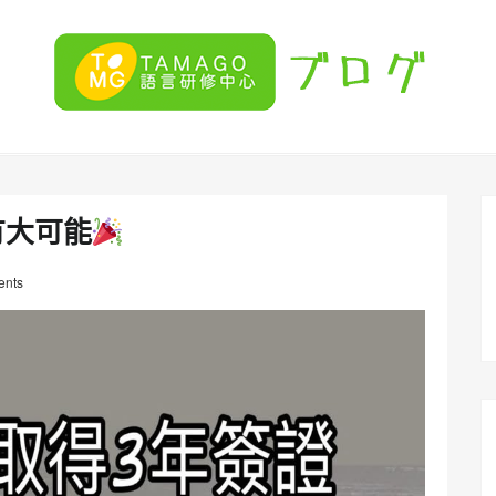
有大可能
nts