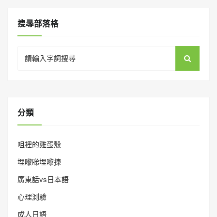
搜㝷部落格
Search
for:
分類
咀裡的雞蛋殼
埋嚟睇埋嚟揀
廣東話vs日本語
心理測驗
成人日語