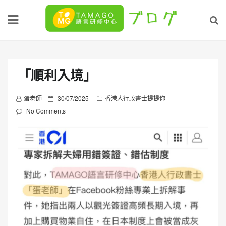
Skip
to
content
「順利入境」
P
蛋老師
30/07/2025
香港人行政書士提提你
o
No Comments
s
t
e
d
o
n