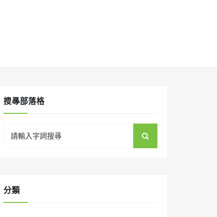
搜㝷部落格
Search
for:
分類