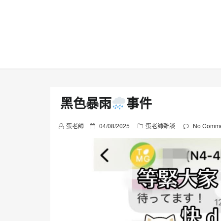
Skip
to
content
黑色暴雨
事件
P
蛋老師
04/08/2025
蛋老師雜談
No Comme
o
s
t
e
d
o
n