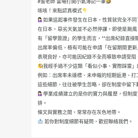
#蛋老師 當場打開小氣簿記一筆
咳咳！來點認真模式
如果這起事件發生在日本，性質就完全不同
在日本，惡劣天氣並不必然停課。即使是颱風
有「留學簽證」的學生而言，**出席紀錄直接
出席率偏低，極有可能在申請「在留期間更新
表現良好，亦可能因紀錄不全而導致申請受阻
我經手過不少這類「看似小事、實際踩雷」
例如：出席率未達標、未申報的短期返港、打
這些細節，往往被學生忽略，卻在制度中留下
學業成績建立的是你的實力與履歷，但制度
排。
條文與實務之間，常常存在灰色地帶。
若你對制度細節有疑問，歡迎聯絡我們。