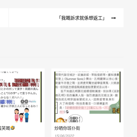
「我嘅訴求就係想返工」
識笑嘅
炒晒你班仆街
15/06/2022