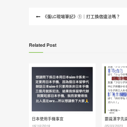
文
《蛋LC現場筆記》①｜打工換宿違法嗎？
章
導
覽
Related Post
日本使用手機事宜
要識漢字先
16/10/2019
05/03/2023