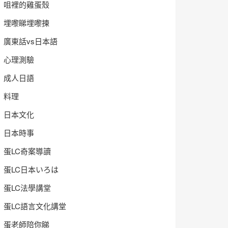
咀裡的雞蛋殼
埋嚟睇埋嚟揀
廣東話vs日本語
心理測驗
成人日語
料理
日本文化
日本時事
蛋LC奇案導讀
蛋LC日本いろは
蛋LC法學講堂
蛋LC語言文化講堂
蛋老師陪你睇