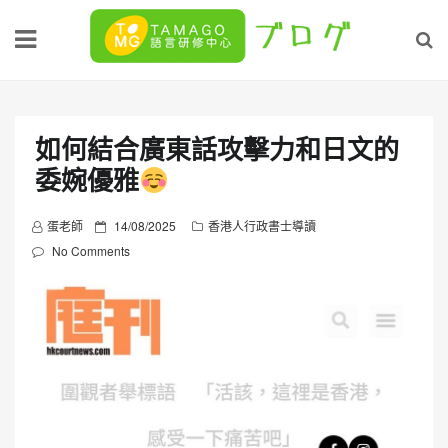
Skip
to
content
如何結合廣東話攻擊力和日文的
委婉優雅
P
蛋老師
14/08/2025
香港人行政書士導讀
o
No Comments
s
t
e
d
o
n