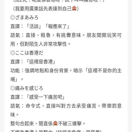
（我要用廣東話先表達到自己
）
◎ざまあみろ
直譯：「活該」「報應來了」
語氣：直接、粗魯，有挑釁意味。朋友間開玩笑可
用，但對陌生人非常攻擊性。
◎ここは香港だ
直譯：「這裡是香港」
功能：強調地點和身份背景，暗示「這裡不是你的主
場」。
◎痛みを感じろ
直譯：「感受一下痛苦吧」
語氣：命令式，直接叫對方去承受痛苦，帶懲罰意
味。
整句合起來，簡直係
不破三連擊。