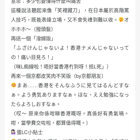
意思：多少也要懂得什麼叫痛苦
這種說法聽起來像「笑裡藏刀」，在日本屬於高階罵
人技巧，既能表達立場，又不會失禮到難以收。
オ
ホホホ〜（撥頭髮）
再送一個「潑婦版」
「ふざけんじゃないよ！香港ナメんじゃないって
の！痛い目見ろ！」
（咪L痴線啦！唔好當香港冇到呀！抵L死」）
再來一個京都皮笑肉不笑版（by京都朋友）
まあ……香港をそんなふうに見てはるんどすな
ぁ。よう勇気ありますなぁ。ほな、ええ勉強になっ
たらよろしおすなぁ。
（哎～ 原來你係咁睇香港嘅呀。真係好有勇氣喎。
咁，當學費交咗啦，都算值得嘅。）
蛋LC小貼士