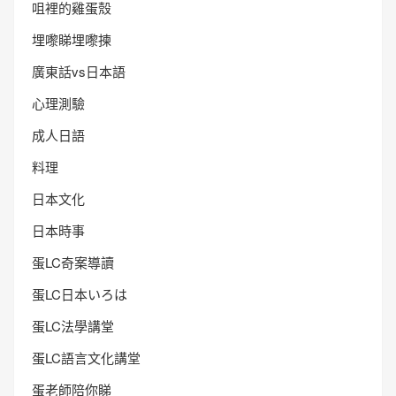
咀裡的雞蛋殼
埋嚟睇埋嚟揀
廣東話vs日本語
心理測驗
成人日語
料理
日本文化
日本時事
蛋LC奇案導讀
蛋LC日本いろは
蛋LC法學講堂
蛋LC語言文化講堂
蛋老師陪你睇