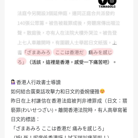
香港人行政書士導讀
如何結合廣東話攻擊力和日文的委婉優雅
昨日在上村謙信在香港法庭被判非禮罪成（日文：猥
褻罪(わいせつざい)。離開香港法院時，有人高舉寫著
日文的標語：
「ざまあみろ ここは香港だ 痛みを感じろ」
（抵L死！呢度係香港呀！試下咩叫痛苦啦！）