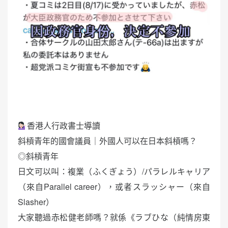
香港人行政書士導讀
斜槓青年的國會議員｜外國人可以在日本斜槓嗎？
◎斜槓青年
日文可以叫：複業（ふくぎょう）/パラレルキャリア
（來自Parallel career），或者スラッシャー（來自
Slasher）
大家聽過赤松健老師嗎？就係《ラブひな（純情房東