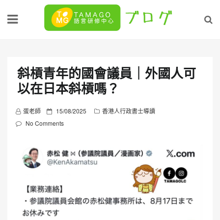
Skip
to
content
斜槓青年的國會議員｜外國人可
以在日本斜槓嗎？
P
蛋老師
15/08/2025
香港人行政書士導讀
o
No Comments
s
t
e
d
o
n