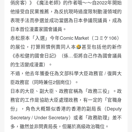
俏房客）》《魔法老師》的作者哦～～自2022年開始
他接受自民黨推薦，為反抗現時過度限制動漫領域的
表現手法而參選並成功當選為日本參議院議員，成為
日本首位漫畫家國會議員。
赤松原本「入選」今年Comic Market（コミケ106）
的展位，打算照慣例賣同人本
甚至包括他的新作
《赤松健的國會日記》（係…佢將自己作為國會議員
的生活變成漫畫）。
不過，他去年獲委任為文部科學大臣政務官 / 復興大
臣政務官（同時兼任2個崗位）。
日本的大臣、副大臣、政務官稱為「政務三役」。政
務官的工作是協助大臣處理政務，有一定的「官職身
份」，角色大概類似香港的香港的副局長（Deputy
Secretary / Under Secretary）或者「政務助理」差不
多，雖然並非問責局長，但屬於高級政治職位。