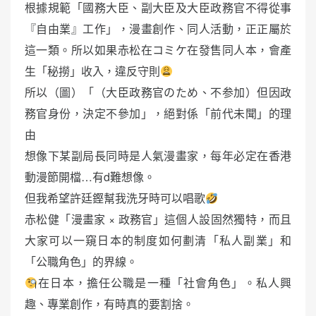
根據規範「國務大臣、副大臣及大臣政務官不得從事
『自由業』工作」，漫畫創作、同人活動，正正屬於
這一類。所以如果赤松在コミケ在發售同人本，會產
生「秘撈」收入，違反守則
所以（圖）「（大臣政務官のため、不参加）但因政
務官身份，決定不參加」，絕對係「前代未聞」的理
由
想像下某副局長同時是人氣漫畫家，每年必定在香港
動漫節開檔…有d難想像。
但我希望許廷鏗幫我洗牙時可以唱歌
赤松健「漫畫家 × 政務官」這個人設固然獨特，而且
大家可以一窺日本的制度如何劃清「私人副業」和
「公職角色」的界線。
在日本，擔任公職是一種「社會角色」。私人興
趣、專業創作，有時真的要割捨。