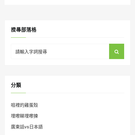
搜㝷部落格
Search
for:
分類
咀裡的雞蛋殼
埋嚟睇埋嚟揀
廣東話vs日本語