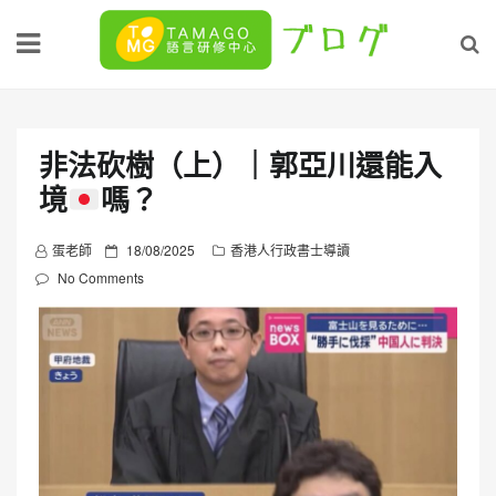
Skip
to
content
非法砍樹（上）｜郭亞川還能入
境
嗎？
P
蛋老師
18/08/2025
香港人行政書士導讀
o
No Comments
s
t
e
d
o
n