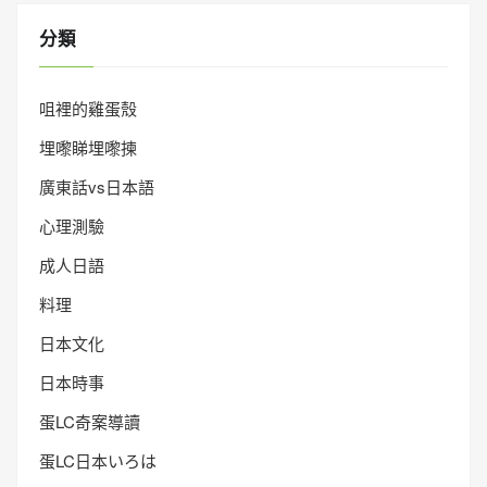
分類
咀裡的雞蛋殼
埋嚟睇埋嚟揀
廣東話vs日本語
心理測驗
成人日語
料理
日本文化
日本時事
蛋LC奇案導讀
蛋LC日本いろは