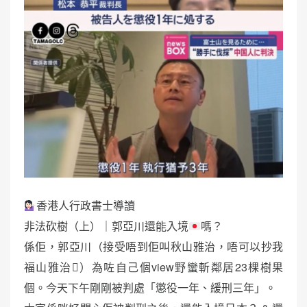
香港人行政書士導讀
非法砍樹（上）｜郭亞川還能入境
嗎？
係佢，郭亞川（接受唔到佢叫秋山雅治，唔可以抄我
福山雅治🫩）為咗自己個view野蠻斬鄰居23棵樹果
個。今天下午剛剛被判處「懲役一年、緩刑三年」。