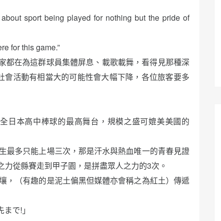
bout sport being played for nothing but the pride of
re for this game.”
家都在為這群球員集體屏息、載歌載舞，看得見那種深
日社會活動有相當大的可能性會大幅下降，各位旅客要多
年，是全日本高中棒球的最高舞台，規模之盛可媲美美國的
生最多只能上場三次，那是汗水與熱血唯一的青春見證
之力從縣賽走到甲子園，是拼盡眾人之力的3次。
壤，（有趣的是泥土偏黑但媒體亦會稱之為紅土）傳遞
まで!」