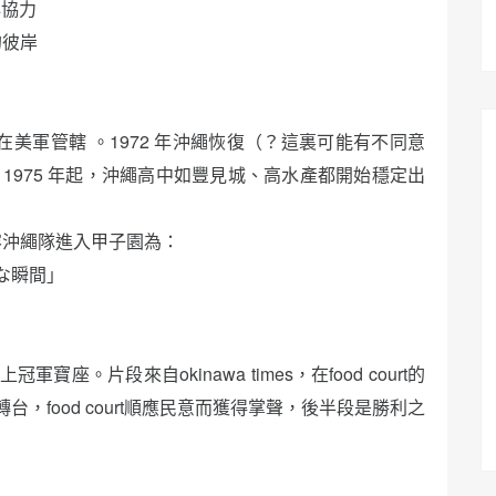
心協力
的彼岸
還在美軍管轄 。1972 年沖繩恢復（？這裏可能有不同意
1975 年起，沖繩高中如豐見城、高水產都開始穩定出
形容沖繩隊進入甲子園為：
な瞬間」
。片段來自okinawa times，在food court的
，food court順應民意而獲得掌聲，後半段是勝利之