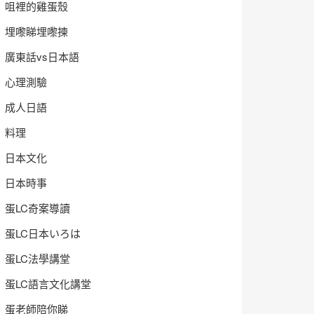
咀裡的雞蛋殼
埋嚟睇埋嚟揀
廣東話vs日本語
心理測驗
成人日語
料理
日本文化
日本時事
蛋LC奇案導讀
蛋LC日本いろは
蛋LC法學講堂
蛋LC語言文化講堂
蛋老師陪你睇