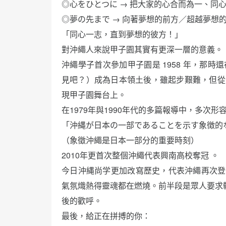
◎心をひとつに → 把大家的心合而為一、同
◎夢の先まで → 向著夢想的前方／超越夢想
「同心一志，直到夢想的彼方！」
對沖繩人來說甲子園其實有更深一層的意義。
沖繩學子首次參加甲子園是 1958 年，那時
見吧？）成為日本領土後，雖起步艱難，但從 
現甲子園舞台上。
在1979年與1990年代的多篇報導中，多次
「沖縄が日本の一部であることを示す象徴的
（象徵沖繩是日本一部分的重要時刻）
2010年更首次整個沖繩代表興南高校奪冠 。
今日沖縄尚学更加改寫歷史，代表沖繩再次登上冠軍寶座
氣氛熾熱得靈魂都在燃燒。前半段是眾人要求轉台
後的歡呼。
最後，給正在拼搏的你：