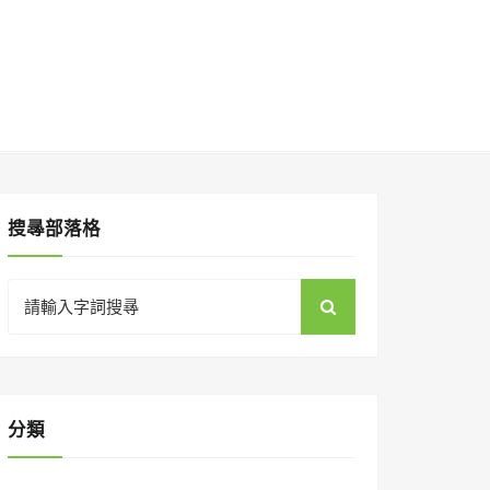
搜㝷部落格
Search
for:
分類