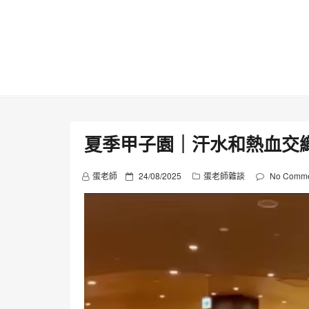
Skip
to
content
夏季甲子園｜汗水和熱血交
P
蛋老師
24/08/2025
蛋老師雜談
No Comme
o
s
t
e
d
o
n