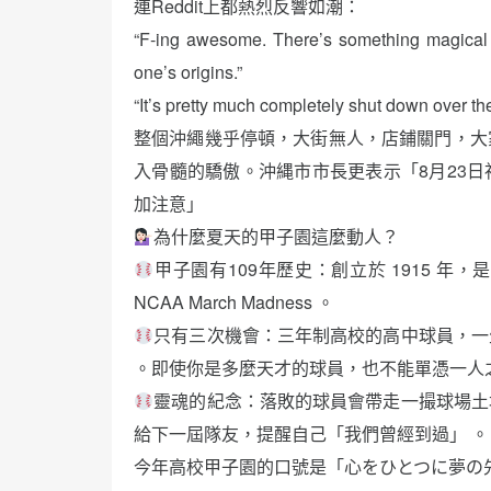
連Reddit上都熱烈反響如潮：
“F‑ing awesome. There’s something magical a
one’s origins.”
“It’s pretty much completely shut down over the
整個沖繩幾乎停頓，大街無人，店鋪關門，大
入骨髓的驕傲。沖縄市市長更表示「8月23
加注意」
為什麼夏天的甲子園這麼動人？
甲子園有109年歷史：創立於 1915 
NCAA March Madness 。
只有三次機會：三年制高校的高中球員，一
。即使你是多麼天才的球員，也不能單憑一人
靈魂的紀念：落敗的球員會帶走一撮球場土
給下一屆隊友，提醒自己「我們曾經到過」 。
今年高校甲子園的口號是「心をひとつに夢の先