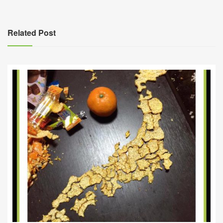
導
覽
Related Post