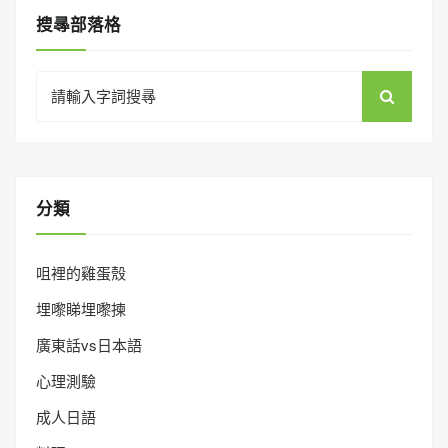
搜㝷部落格
Search
for:
分類
咀裡的雞蛋殼
埋嚟睇埋嚟揀
廣東話vs日本語
心理測驗
成人日語