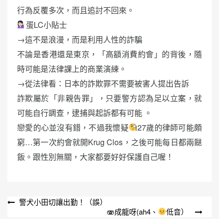
行為反覆多次，而且追討不回來。
蛋LC小貼士
→這不是浪漫，而是利用人性的詐騙
不論是香港還是東京，「高額消費約會」的背後，隨
時可能是法律課上的商業演練。
→從法律看：日本的詐欺罪不需要被害人提出告訴
詐欺屬於「非親告罪」，只要警方認為足以立案，就
可能自行調查，逮捕與起訴都有可能 。
戀愛的心並沒有錯，不過我懷疑
27歲的律師可能頗
窮…第一次約會就開Krug Clos，之後可能每日都兩餸
飯。跟性別無關，大家都要好好保護自己喔！
文
警犬小田切讓出勤！（誤）
🫨成龍呀(ah4、
低音）
章