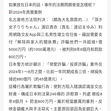
如果放在日本的話，事件的法務問題會是怎樣呢？
2024年真實案例
名古屋地方法院判決：（頗為大名鼎鼎的…）「頂き
女子りりちゃん」渡辺真衣（真名：渡辺まゆみ）利
用網路交友App與三名男性建立信任後，藉說需要支
付「解除與家人的關係費」詐騙他們一共超過1億
5000万円（約1000萬港元），被判刑8年6個月和罰款
800万円。
日本警方統計顯示：「戀愛詐騙／投資詐騙」案件在
2024年1～8月之間，比前一年同期成長三倍，總損失
接近880億円（約45億港元）。
這種行為屬於欺騙行為：使對方陷入錯誤認識並交出
財產，構成日本刑法第246條的 詐欺罪。判處 懲役8
年6個月 ＋ 罰金800万円，屬於相當嚴厲的量刑，反
映金額龐大與手法惡劣。主要原因是因為金額巨大、