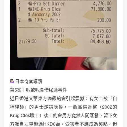
日本奇案導讀
第5案｜呃飲呃食借尿遁事件
近日香港文華東方晚飯約會引起震撼：有女士被「自
稱律師」的男士邀請晚餐，一瓶高價香檳（2002的
Krug Clos哦！）後，約會男方竟然人間蒸發，留下女
方獨自埋單超過HKD8萬。受害者不應成為笑點，但