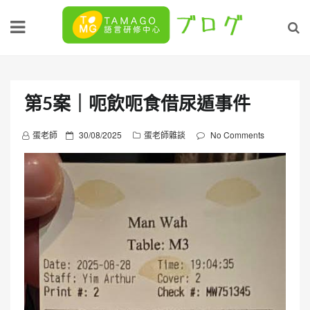
Skip
to
content
第5案｜呃飲呃食借尿遁事件
P
蛋老師
30/08/2025
蛋老師雜談
No Comments
o
s
t
e
d
o
n