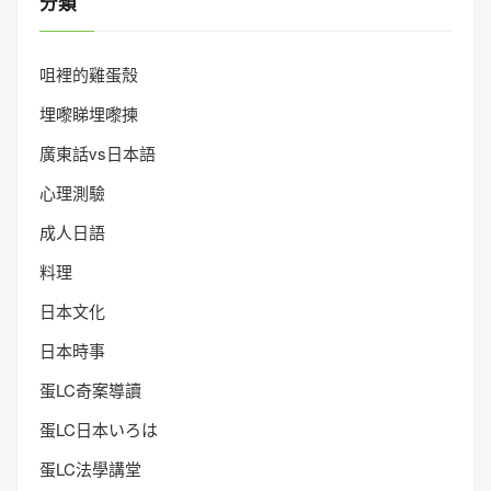
分類
咀裡的雞蛋殼
埋嚟睇埋嚟揀
廣東話vs日本語
心理測驗
成人日語
料理
日本文化
日本時事
蛋LC奇案導讀
蛋LC日本いろは
蛋LC法學講堂