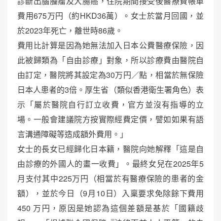
診斷出腦腫瘤及大腸癌，住院期間接受後醫療費帳單
費用675万円（約HKD36萬）。女士於當月回國，並
於2023年死亡，離世時86歲。
費用比計算是因為她無法加入日本公費醫療保險，因
此被歸類為「自由診療」對象，所以診療費由醫院自
由訂定，醫院將其設定為30万円／點，相當於無保險
日本人患者的3倍。厚生省（類似香港衛生署角色）表
示「屬於醫院自行訂立收費，官方並沒有指導的立
場。一般會建議院方按實際經費定價，譬如如果有語
言溝通障礙等造成額外費用。」
女士的長女已經歸化日本籍，醫院向她解釋「這是自
由診療的外國人的畫一收費」。最終女兒在2025年5
月支付其中225万円（相當於有醫療保險的患者的金
額），並於今日（9月10日）入稟要求免除餘下費用
450 万円，原因是她認為這個差額是基於「國籍歧