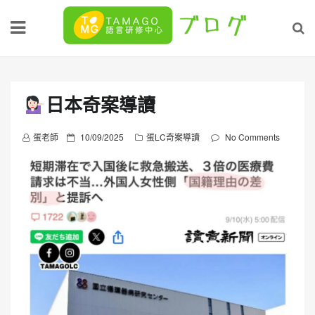
Skip
to
content
日本奇案導讀
P
蛋老師
10/09/2025
蛋LC奇案導讀
No Comments
o
s
t
e
d
o
n