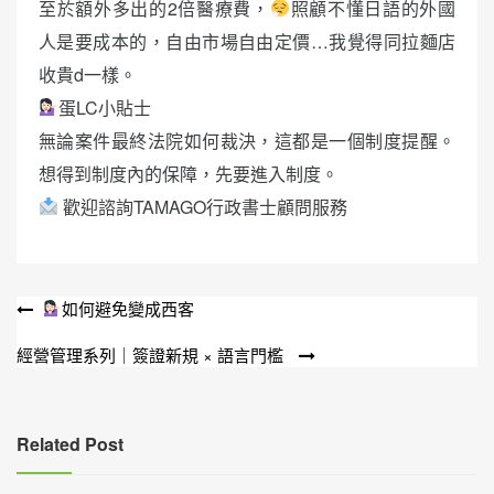
至於額外多出的2倍醫療費，
照顧不懂日語的外國
人是要成本的，自由市場自由定價…我覺得同拉麵店
收貴d一樣。
蛋LC小貼士
無論案件最終法院如何裁決，這都是一個制度提醒。
想得到制度內的保障，先要進入制度。
歡迎諮詢TAMAGO行政書士顧問服務
文
如何避免變成西客
章
經營管理系列｜簽證新規 × 語言門檻
導
覽
Related Post