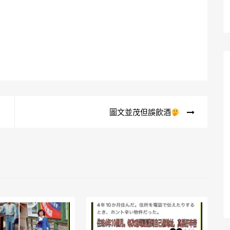
圖文並茂但誤飲酒