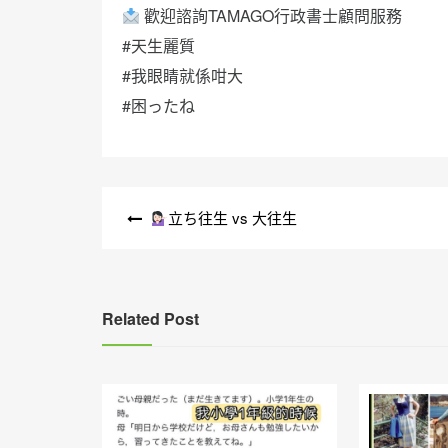
歡迎諮詢TAMAGO行政書士顧問服務
#天生麗質
#我眼睛就係咁大
#困ったね
文
立ち往生 vs 大往生
章
導
覽
Related Post