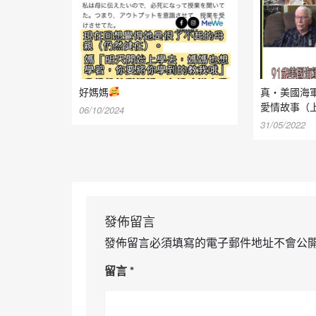
好媽媽
真・美國海
愛情故事（
06/10/2024
31/05/2022
發佈留言
發佈留言必須填寫的電子郵件地址不會公
留言
*