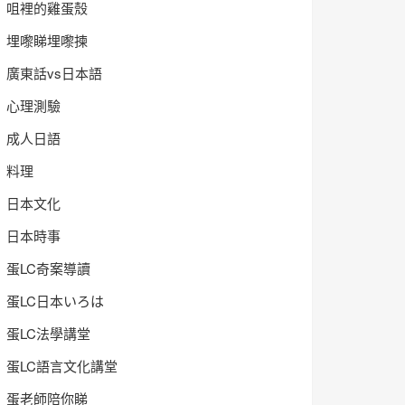
咀裡的雞蛋殼
埋嚟睇埋嚟揀
廣東話vs日本語
心理測驗
成人日語
料理
日本文化
日本時事
蛋LC奇案導讀
蛋LC日本いろは
蛋LC法學講堂
蛋LC語言文化講堂
蛋老師陪你睇