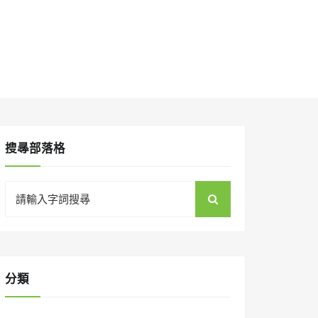
搜㝷部落格
Search
for:
分類