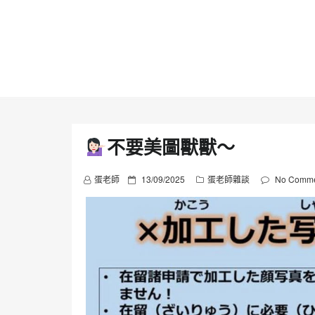
Skip
to
content
不要美圖獸獸～
P
蛋老師
13/09/2025
蛋老師雜談
No Comme
o
s
t
e
d
o
n