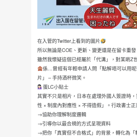
在入管的Twitter上看到的圖片
所以無論是COE、更新、變更還是在留卡重發
雖然我懷疑這個已經屬於「代溝」，對某啲Z
係…曾經有年輕申請人問「點解唔可以用呢
片」 – 手持酒杯微笑。
蛋LC小貼士
其實不只是相片，日本在處理外國人簽證時，
性 × 制度內對應性 × 不得造假」。行政書士
→協助你理解制度邏輯
→引導你以最合規的方式呈現資料
→把你「真實但不合格式」的背景，轉化為「