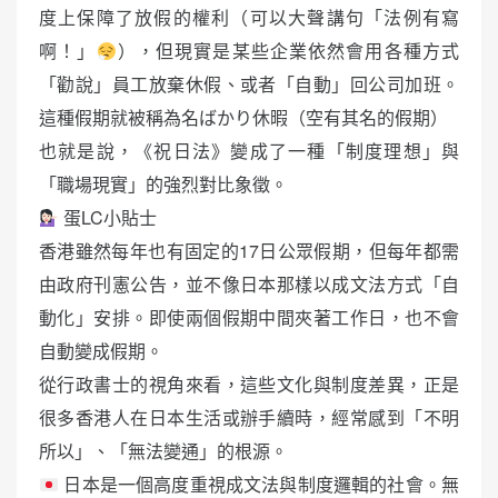
度上保障了放假的權利（可以大聲講句「法例有寫
啊！」
），但現實是某些企業依然會用各種方式
「勸說」員工放棄休假、或者「自動」回公司加班。
這種假期就被稱為名ばかり休暇（空有其名的假期）
也就是說，《祝日法》變成了一種「制度理想」與
「職場現實」的強烈對比象徵。
蛋LC小貼士
香港雖然每年也有固定的17日公眾假期，但每年都需
由政府刊憲公告，並不像日本那樣以成文法方式「自
動化」安排。即使兩個假期中間夾著工作日，也不會
自動變成假期。
從行政書士的視角來看，這些文化與制度差異，正是
很多香港人在日本生活或辦手續時，經常感到「不明
所以」、「無法變通」的根源。
日本是一個高度重視成文法與制度邏輯的社會。無