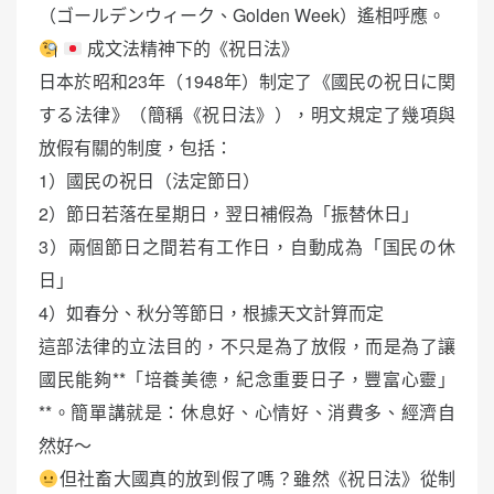
（ゴールデンウィーク、Golden Week）遙相呼應。
成文法精神下的《祝日法》
日本於昭和23年（1948年）制定了《國民の祝日に関
する法律》（簡稱《祝日法》），明文規定了幾項與
放假有關的制度，包括：
1）國民の祝日（法定節日）
2）節日若落在星期日，翌日補假為「振替休日」
3）兩個節日之間若有工作日，自動成為「国民の休
日」
4）如春分、秋分等節日，根據天文計算而定
這部法律的立法目的，不只是為了放假，而是為了讓
國民能夠**「培養美德，紀念重要日子，豐富心靈」
**。簡單講就是：休息好、心情好、消費多、經濟自
然好～
但社畜大國真的放到假了嗎？雖然《祝日法》從制