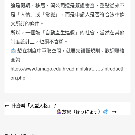
論是假期、移居、開公司還是簽證審查，重點從來不
是「人情」或「常識」，而是申請人是否符合法律條
文所訂的條件。
所以，一個能「自動產生連假」的社會，當然在其他
制度設計上，也絕不含糊。
想在制度中爭取空間，就要先讀懂規則。歡迎聯絡
查詢
https://www.tamago.edu.hk/administrat……/introducti
on.php
文
什麼叫「入型入格」？
放尿（ほうにょう）
章
導
覽