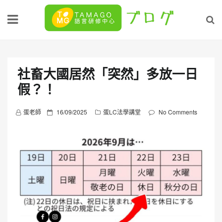
Skip
to
content
社畜大國居然「突然」多放一日
假？！
P
蛋老師
16/09/2025
蛋LC法學講堂
No Comments
o
s
t
e
d
o
n