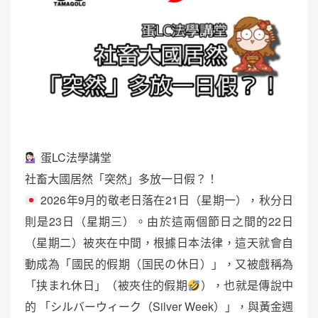
蛋LC法學講堂
社畜大國居然「突然」多放一日假？！
2026年9月的敬老日落在21日（星期一），秋分日
則是23日（星期三）。由於這兩個節日之間的22日
（星期二）被夾在中間，根據日本法律，這天就會自
動成為「國民的假期（国民の休日）」，又被戲稱為
「挟まれ休日」（被夾住的假期
），也就是傳說中
的 「シルバーウィーク（Silver Week）」，與黃金週