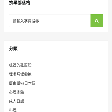
搜㝷部落格
Search
for:
分類
咀裡的雞蛋殼
埋嚟睇埋嚟揀
廣東話vs日本語
心理測驗
成人日語
料理