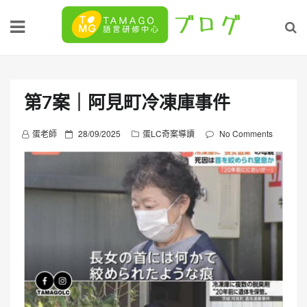
Skip
to
content
第7案｜阿見町冷凍庫事件
P
蛋老師
28/09/2025
蛋LC奇案導讀
No Comments
o
s
t
e
d
o
n