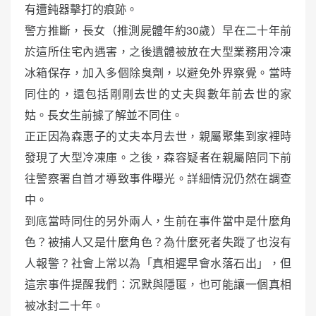
有遭鈍器擊打的痕跡。
警方推斷，長女（推測屍體年約30歲）早在二十年前
於這所住宅內遇害，之後遺體被放在大型業務用冷凍
冰箱保存，加入多個除臭劑，以避免外界察覺。當時
同住的，還包括剛剛去世的丈夫與數年前去世的家
姑。長女生前據了解並不同住。
正正因為森惠子的丈夫本月去世，親屬聚集到家裡時
發現了大型冷凍庫。之後，森容疑者在親屬陪同下前
往警察署自首才導致事件曝光。詳細情況仍然在調查
中。
到底當時同住的另外兩人，生前在事件當中是什麼角
色？被捕人又是什麼角色？為什麼死者失蹤了也沒有
人報警？社會上常以為「真相遲早會水落石出」，但
這宗事件提醒我們：沉默與隱匿，也可能讓一個真相
被冰封二十年。