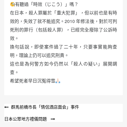
有聽過「時效（じこう）」嗎？
在日本，殺人罪屬於「重大犯罪」，但以前也是有時
效的，失效了就不能追究。2010 年修法後，對於可判
死刑的罪行（包括殺人罪），已經完全廢除了公訴時
效。
換句話說，即使案件過了二十年，只要事實能夠查
明，理論上仍可以追究刑責。
這也是為何警方如今仍然以「殺人の疑い」展開調
查。
希望死者早日沉冤得雪
文
群馬前橋市長「情侶酒店面会」事件
章
日本公眾地方禮儀問題
導