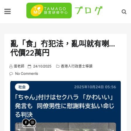
Skip
to
content
亂「食」冇犯法，亂叫就有喇…
代價22萬円
P
蛋老師
24/10/2025
香港人行政書士導讀
o
No Comments
s
t
e
d
o
n