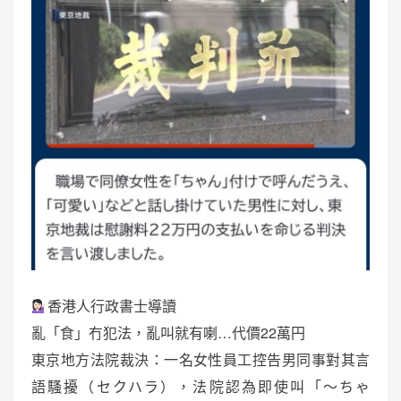
香港人行政書士導讀
亂「食」冇犯法，亂叫就有喇…代價22萬円
東京地方法院裁決：一名女性員工控告男同事對其言
語騷擾（セクハラ），法院認為即使叫「〜ちゃ