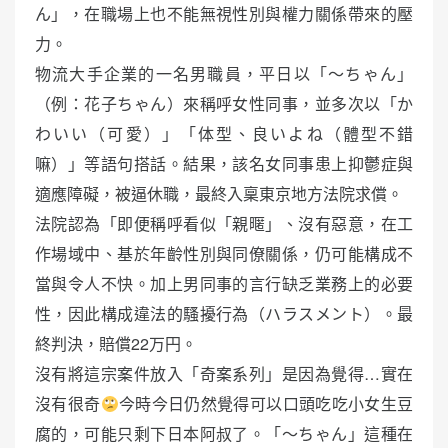
ん」，在職場上也不能無視性別與權力關係帶來的壓
力。
物流大手企業的一名男職員，平日以「～ちゃん」
（例：花子ちゃん）來稱呼女性同事，並多次以「か
わいい（可愛）」「体型、良いよね（體型不錯
嘛）」等語句搭話。結果，該名女同事患上抑鬱症與
適應障礙，被逼休職，最終入稟東京地方法院求償。
法院認為「即便稱呼看似「親暱」、沒有惡意，在工
作場域中、基於年齡性別與同僚關係，仍可能構成不
當與令人不快。加上男同事的言行缺乏業務上的必要
性，因此構成違法的騷擾行為（ハラスメント）。最
終判決，賠償22万円。
沒有將這宗案件放入「奇案系列」是因為覺得…實在
沒有很奇
今時今日仍然覺得可以口頭吃吃小女生豆
腐的，可能只剩下日本阿叔了。「～ちゃん」這種在