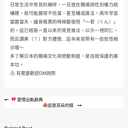
日常生活中常見的稱呼，一旦放在職場與性別權力結
構裡，就可能變得不恰當，甚至構成違法。高市早苗
當選當天，議長唱票的時候都使用「～君（くん）」
的。這已經是一直以來的常見做法，以示一視同仁。
而且讚美（？）對方體態…這本來就帶有一些些性暗
示哦～
多了解日本的職場文化與勞動制度，是自我保護的基
本功。
有需要歡迎DM詢問
文
愛情出軌辭典
這是耳朵的錯
章
導
覽