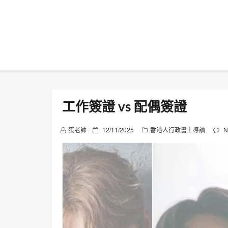
Skip
to
content
工作簽證 vs 配偶簽證
P
蛋老師
12/11/2025
香港人行政書士導讀
N
o
s
t
e
d
o
n