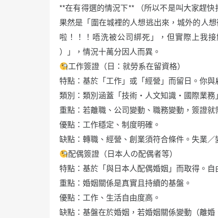
**在有得選的情況下** （所以不是叫大家趕
果然是「圍在城裡的人想逃出來，城外的人想
啦！！！唔洗被公司綁死」，但實際上我接
）」，情況十萬分因人而異。
工作簽證（日：就勞系在留資格）
特點：基於「工作」或「經營」而留日。你與
類別：類別涵蓋「技術・人文知識・國際業務
重點：若離職、公司變動、職務變動，簽證就
優點：工作穩定、制度明確。
缺點：轉職、經營、創業須符合條件。失業／
配偶簽證（日本人の配偶者等）
特點：基於「與日本人配偶婚姻」而取得。自
重點：婚姻關係是真實且持續的基盤。
優點：工作、生活自由度高。
缺點：基盤在於婚姻，若婚姻關係變動（離婚