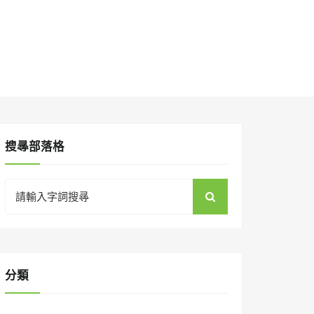
搜㝷部落格
Search
for:
分類