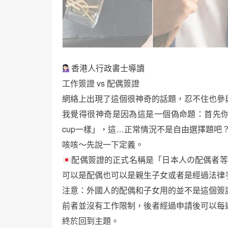
香港人行政書士導讀
工作簽證 vs 配偶簽證
網絡上出現了這個很神奇的話題，忍不住也參
我覺得很神奇是因為這是一個偽命題：首先你要
cup一樣」，這…正常情況不是自由選擇題吧
咳咳～先說一下定義。
配偶簽證的正式名稱是「日本人の配偶者等（Spouse 
可以是配偶也可以是親生子女或者是經過法律
注意：外國人的配偶和子女用的並不是這個簽證，而
前者並沒有工作限制，後者經過申請後可以每週
終於回到主題。