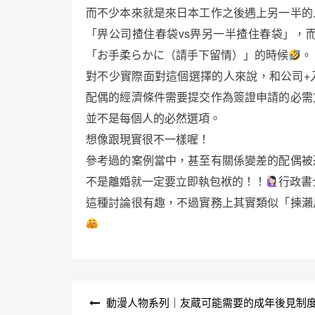
而不少本來就是來日本工作之後遇上另一半的
「畀公司揸住春袋vs畀另一半揸住春袋」，
「お手柔らかに（請手下留情）」的時候
。
對不少實際面對這個選擇的人來說，和公司+
配偶的經濟條件需要提交作為簽證申請的必需
並不是每個人的必然選項。
想像跟現實很不一樣喔！
參考過的案例當中，甚至有關係變差的配偶被
不是離婚就一定要立即執包袱的！！
行政書
這種討論很有趣，不過實務上其實類似「揀瀨戶環
文
動漫人物系列｜友蔵可能需要的成年後見制
章