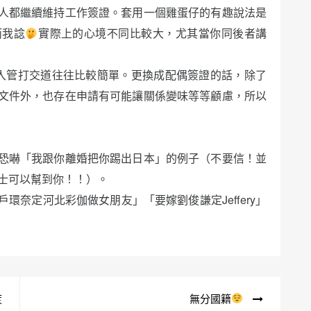
人都繼續維持工作簽證。套用一個雞蛋仔的有趣說法是
而我諗
實際上的心境不同比較大，尤其當你同後者講
入管打交道往往比較簡單。更換成配偶簽證的話，除了
文件外，也存在申請有可能讓關係變味等等顧慮，所以
恐嚇「我跟你離婚把你踢出日本」的例子（不要信！並
士可以幫到你！！）。
奈定河北彩伽做女朋友」「要嫁劉俊謙定Jeffery」
度
無分國籍