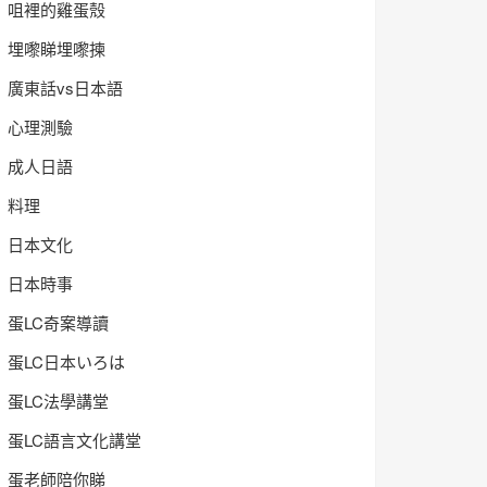
咀裡的雞蛋殼
埋嚟睇埋嚟揀
廣東話vs日本語
心理測驗
成人日語
料理
日本文化
日本時事
蛋LC奇案導讀
蛋LC日本いろは
蛋LC法學講堂
蛋LC語言文化講堂
蛋老師陪你睇