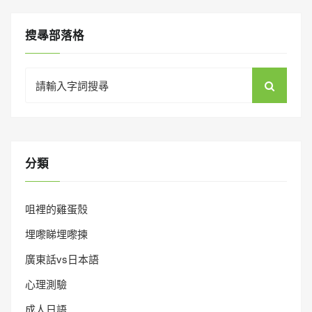
搜㝷部落格
Search
for:
分類
咀裡的雞蛋殼
埋嚟睇埋嚟揀
廣東話vs日本語
心理測驗
成人日語