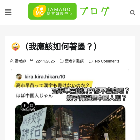
Skip
to
content
（我應該如何著墨？）
P
蛋老師
22/11/2025
蛋老師雜談
No Comments
o
s
t
e
d
o
n