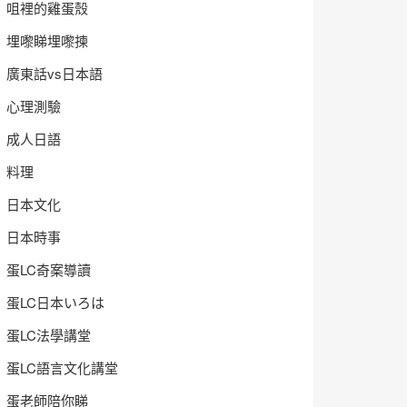
咀裡的雞蛋殼
埋嚟睇埋嚟揀
廣東話vs日本語
心理測驗
成人日語
料理
日本文化
日本時事
蛋LC奇案導讀
蛋LC日本いろは
蛋LC法學講堂
蛋LC語言文化講堂
蛋老師陪你睇