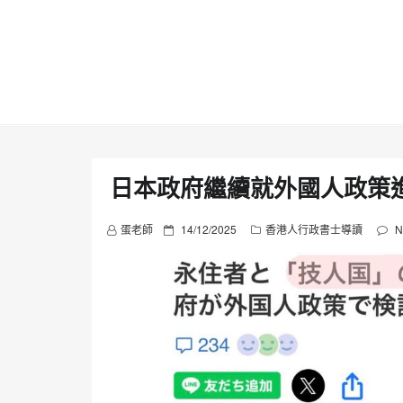
Skip
to
content
日本政府繼續就外國人政策
P
蛋老師
14/12/2025
香港人行政書士導讀
N
o
s
t
e
d
o
n