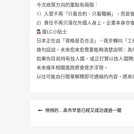
今次政策方向的重點有兩個：
1）入管不再「只看合約、只看職稱」，而是
2）責任不再只落在外國人身上，企業本身亦
蛋LC小貼士
日本正在由「資格是否合法」，逐步轉向「工
換句話說，未來愈來愈需要能夠清楚說明：為
如果你目前持有技人國，或正打算以技人國聘
未來幾年相關風險將會逐步浮現。
以往可能自行簡單解釋即可通過的內容，將來
文
悄悄的…高市早苗已經又成功渡過一關
章
導
覽