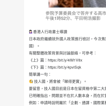
香港人行政書士導讀
日本政府繼續就外國人政策進行檢討，今次焦
國）。
有關整體政策背景與討論脈絡，可參考：
《上》篇：https://bit.ly/4iM1V8x
《下》篇：https://bit.ly/4pviSqk
簡單講一句：
技人國，將會被「睇得更實」。
要留意，技人國目前是日本在留資格中第二大族
已明確指出，問題並不在於人數本身，而在於
例如：申請時說明屬於「企劃、通譯、國際業