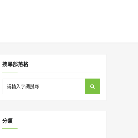
搜㝷部落格
Search
for:
分類