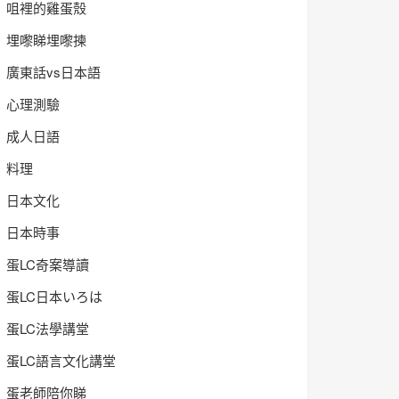
咀裡的雞蛋殼
埋嚟睇埋嚟揀
廣東話vs日本語
心理測驗
成人日語
料理
日本文化
日本時事
蛋LC奇案導讀
蛋LC日本いろは
蛋LC法學講堂
蛋LC語言文化講堂
蛋老師陪你睇