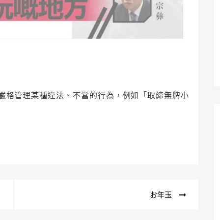
嚴格管理某種違法、不當的行為，例如「取締無牌小
お年玉