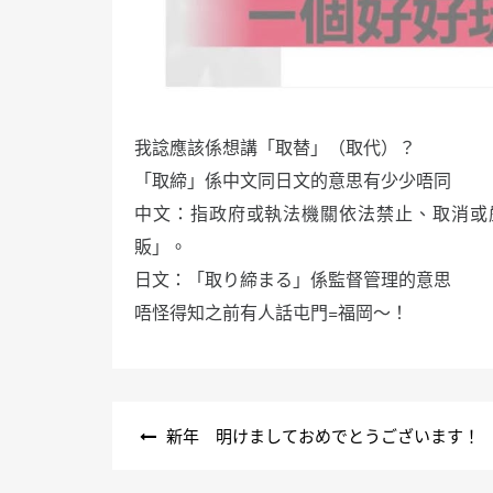
我諗應該係想講「取替」（取代）？
「取締」係中文同日文的意思有少少唔同
中文：指政府或執法機關依法禁止、取消或
販」。
日文：「取り締まる」係監督管理的意思
唔怪得知之前有人話屯門=福岡～！
文
新年 明けましておめでとうございます！
章
導