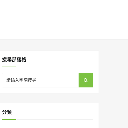
搜㝷部落格
Search
for:
分類