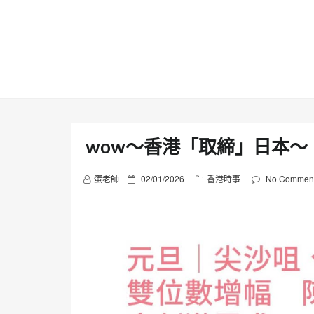
Skip
to
content
wow～香港「取締」日本～
P
蛋老師
02/01/2026
香港時事
No Commen
o
s
t
e
d
o
n