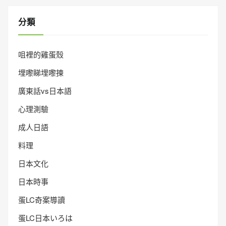
分類
咀裡的雞蛋殼
埋嚟睇埋嚟揀
廣東話vs日本語
心理測驗
成人日語
料理
日本文化
日本時事
蛋LC奇案導讀
蛋LC日本いろは