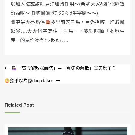
以加入湯或甜紅豆湯加熱食用～(希望大家都好似翻譯
蒟蒻咁～ 食咗餅餅就記得多d生字喇～～)
圖中最大亮點係
我早前去白馬，另外抬咗一堆お餅
返嚟….大大個字寫住「白馬」，我對呢種「本地生
產」的農作物冇乜抵抗力…
文
「高市解散眾議院」→「真冬の解散」又怎麼了？
章
幾乎以為係deep fake
導
覽
Related Post