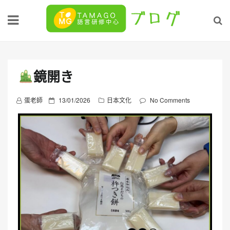
Skip
to
content
鏡開き
P
蛋老師
13/01/2026
日本文化
No Comments
o
s
t
e
d
o
n