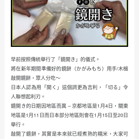
早前按照傳統舉行了「鏡開き」的儀式。
將在新年期間準備好的鏡餅（かがみもち）用手/木槌
敲開鏡餅，眾人分吃～
日本人認為用「開く」這個詞更為吉利，「切る」令
人聯想起利刃。
鏡開き的日期因地區而異 – 京都地區是1月4日，關東
地區是1月11日而日本部分地區則會在1月15日至20日
舉行。
敲開了鏡餅，其實是本來就已經煮熟的糯米，大家可