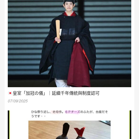
皇室「加冠の儀」｜延續千年傳統與制度認可
07/09/2025