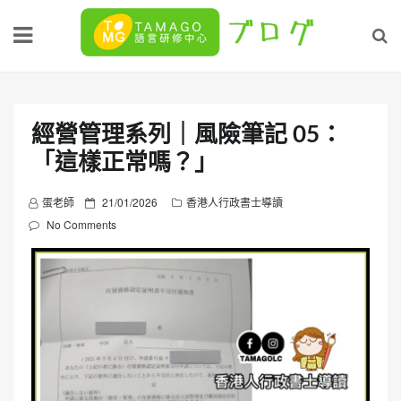
Skip
to
content
經營管理系列｜風險筆記 05：
「這樣正常嗎？」
P
蛋老師
21/01/2026
香港人行政書士導讀
o
No Comments
s
t
e
d
o
n