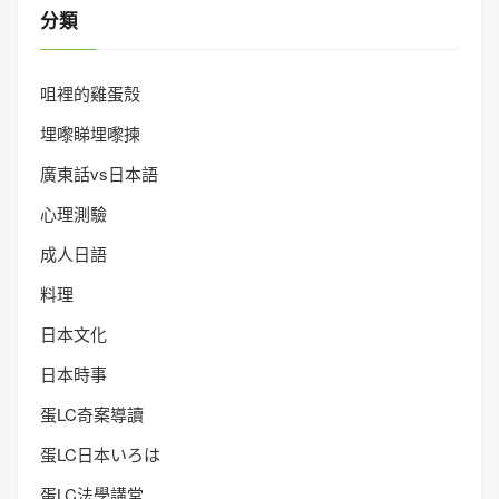
分類
咀裡的雞蛋殼
埋嚟睇埋嚟揀
廣東話vs日本語
心理測驗
成人日語
料理
日本文化
日本時事
蛋LC奇案導讀
蛋LC日本いろは
蛋LC法學講堂