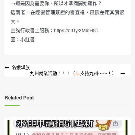
→還是因為需要你，所以才準備開始運作？
這兩者，在經營管理簽證的審查裡，風險差距其實很
大。
查詢行政書士服務：https://bit.ly/3MIbHfC
圖：小紅書
文
名媛望族
九州就業活動！！！（
支持九州～～！）
章
導
覽
Related Post