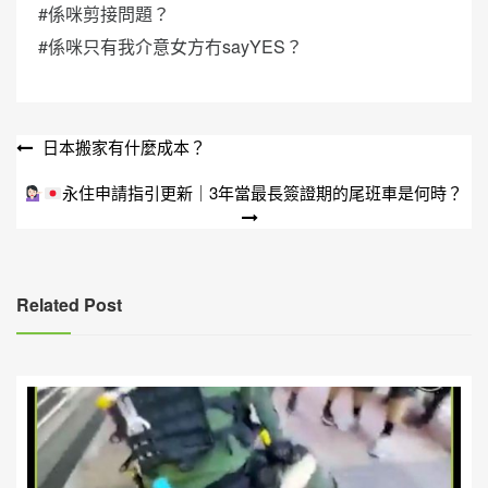
#係咪剪接問題？
#係咪只有我介意女方冇sayYES？
文
日本搬家有什麼成本？
章
永住申請指引更新｜3年當最長簽證期的尾班車是何時？
導
覽
Related Post