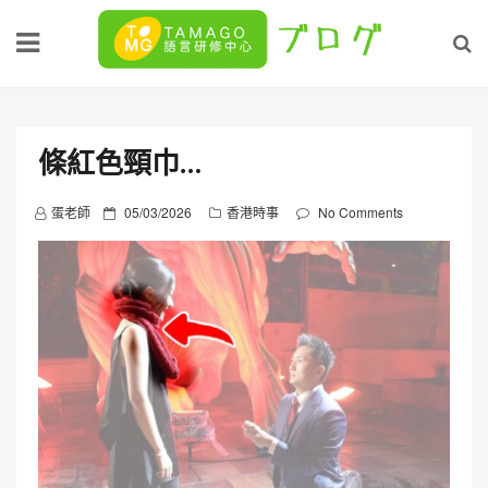
Skip
to
content
條紅色頸巾…
P
蛋老師
05/03/2026
香港時事
No Comments
o
s
t
e
d
o
n