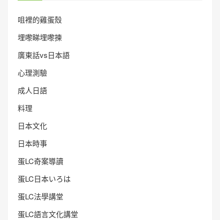
咀裡的雞蛋殼
埋嚟睇埋嚟揀
廣東話vs日本語
心理測驗
成人日語
料理
日本文化
日本時事
蛋LC奇案導讀
蛋LC日本いろは
蛋LC法學講堂
蛋LC語言文化講堂