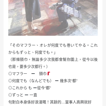
「そのマフラー、オレが何度でも巻いてやる。これ
からもずっと、何度でも。」
（那條頸巾，無論多少次我都會幫你圍上，從今以後
也是，要多少次都行。）
◎マフラー
頸巾
◎何度でも（なんどでも）
幾多次“都”
◎これから も
從今“都”
◎ずっと
一直
句對白本身係好浪漫嘅！其餘的…當事人高興就好