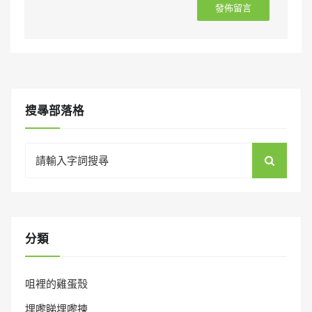
搜㝷部落格
Search
for:
分類
咀裡的雞蛋殼
埋嚟睇埋嚟揀