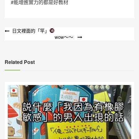
#能增進實力的都是好教材
文
日文裡面的「竿」
wow～～
章
導
覽
Related Post