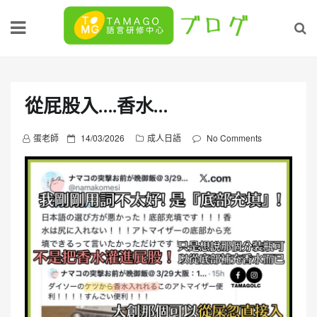
Skip
to
content
從屁股入….香水…
P
蛋老師
14/03/2026
成人日語
No Comments
o
s
t
e
d
o
n