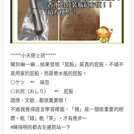
******小天使上班******
睇到嚇一嚇…結果發現「屁股」是真的屁股，不過不
是用家的屁股，而是香水瓶的屁股。
◎ケツ
屎忽
◎お尻（おしり）
屁股
語境、文脈…都很重要哦！
不過我覺得語言學習裡面，「錯」是一個很重要的經
歷。能「錯」能「笑」，才有進步～
#睇得明的都去左邊罰站一下