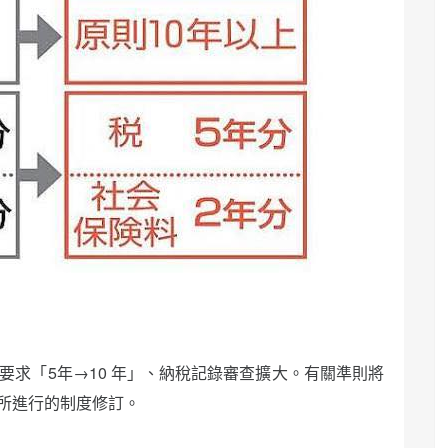
：居住要求「5年→10 年」、納稅記錄審查擴大。有關準則將
示所進行的制度修訂。