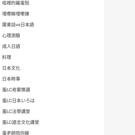
咀裡的雞蛋殼
埋嚟睇埋嚟揀
廣東話vs日本語
心理測驗
成人日語
料理
日本文化
日本時事
蛋LC奇案導讀
蛋LC日本いろは
蛋LC法學講堂
蛋LC語言文化講堂
蛋老師陪你睇