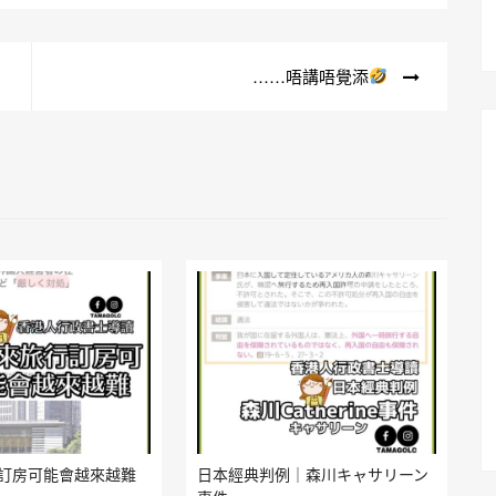
……唔講唔覺添
訂房可能會越來越難
日本經典判例｜森川キャサリーン