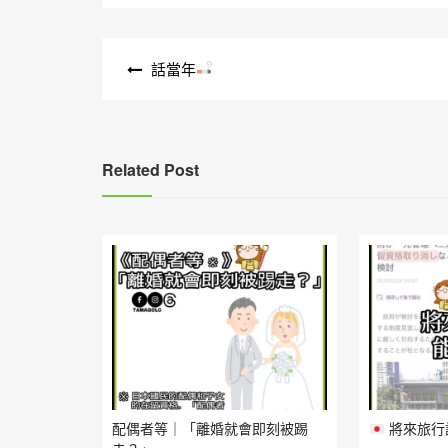
文
話當年
章
導
覽
Related Post
配偶者等｜「離婚就會即刻被踢
將來旅行