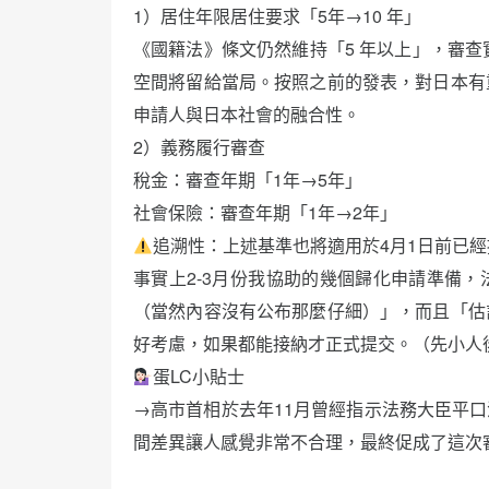
1）居住年限居住要求「5年→10 年」
《國籍法》條文仍然維持「5 年以上」，審查
空間將留給當局。按照之前的發表，對日本有
申請人與日本社會的融合性。
2）義務履行審查
稅金：審查年期「1年→5年」
社會保險：審查年期「1年→2年」
追溯性：上述基準也將適用於4月1日前已
事實上2-3月份我協助的幾個歸化申請準備
（當然內容沒有公布那麼仔細）」，而且「估
好考慮，如果都能接納才正式提交。（先小人
蛋LC小貼士
→高市首相於去年11月曾經指示法務大臣平口
間差異讓人感覺非常不合理，最終促成了這次