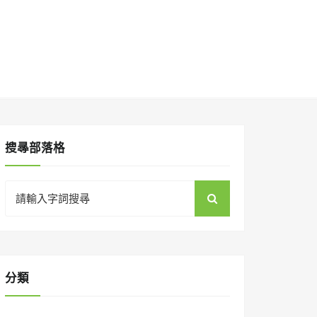
搜㝷部落格
Search
for:
分類