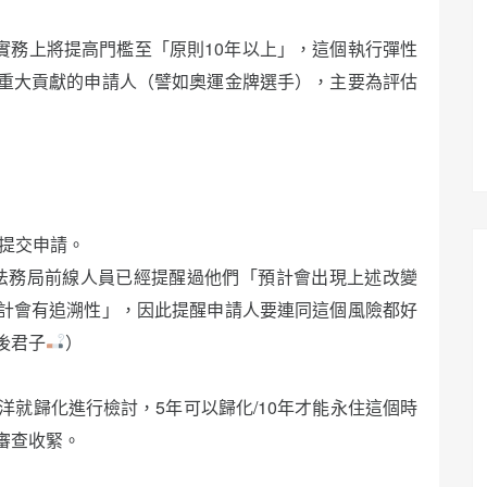
實務上將提高門檻至「原則10年以上」，這個執行彈性
重大貢獻的申請人（譬如奧運金牌選手），主要為評估
經提交申請。
，法務局前線人員已經提醒過他們「預計會出現上述改變
計會有追溯性」，因此提醒申請人要連同這個風險都好
後君子
）
洋就歸化進行檢討，5年可以歸化/10年才能永住這個時
審查收緊。