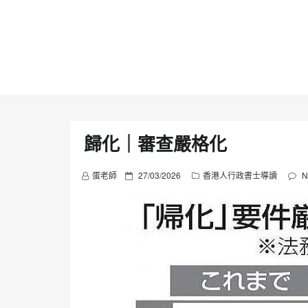
Skip
to
content
歸化｜審查嚴格化
P
蛋老師
27/03/2026
香港人行政書士導讀
N
o
s
t
e
d
o
n