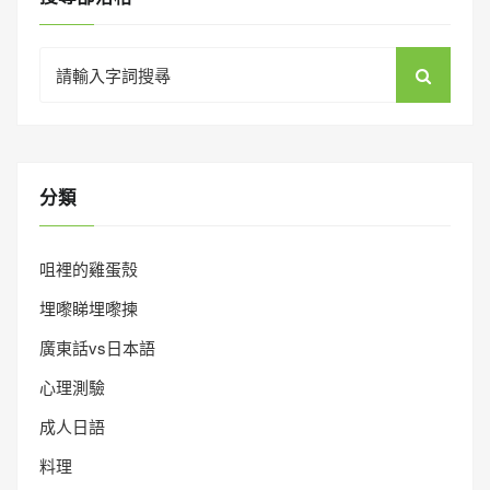
Search
for:
分類
咀裡的雞蛋殼
埋嚟睇埋嚟揀
廣東話vs日本語
心理測驗
成人日語
料理