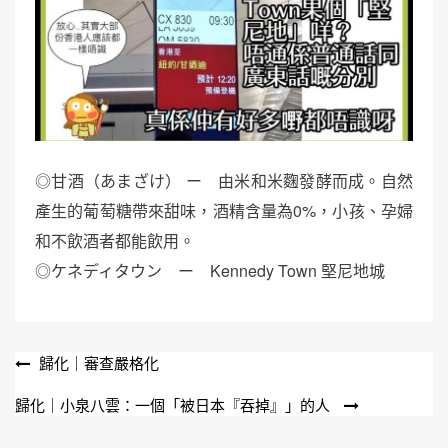
◎甘酒（あまざけ） ー 由米和米麴發酵而成。自然
產生的葡萄糖帶來甜味，酒精含量為0%，小孩、孕婦
和不飲酒者都能飲用。
◎ケネディタウン ー Kennedy Town 堅尼地城
文
歸化｜審查嚴格化
章
歸化｜小泉八雲：一個「被日本『吞掉』」的人
導