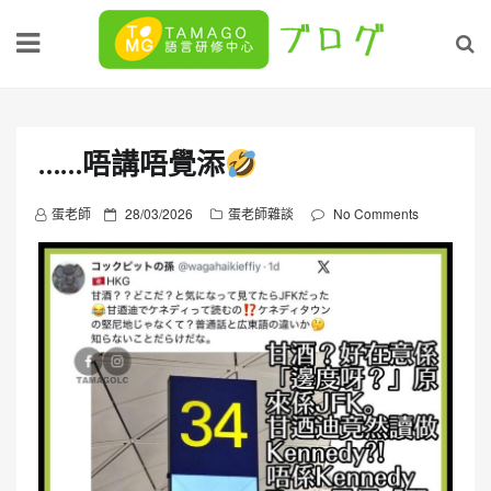
Skip
to
content
……唔講唔覺添
P
蛋老師
28/03/2026
蛋老師雜談
No Comments
o
s
t
e
d
o
n