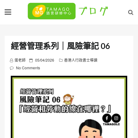
Skip
to
content
經營管理系列｜風險筆記 06
P
蛋老師
05/04/2026
香港人行政書士導讀
o
No Comments
s
t
e
d
o
n