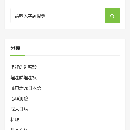
Search
for:
分類
咀裡的雞蛋殼
埋嚟睇埋嚟揀
廣東話vs日本語
心理測驗
成人日語
料理
日本文化