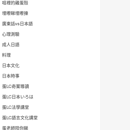
咀裡的雞蛋殼
埋嚟睇埋嚟揀
廣東話vs日本語
心理測驗
成人日語
料理
日本文化
日本時事
蛋LC奇案導讀
蛋LC日本いろは
蛋LC法學講堂
蛋LC語言文化講堂
蛋老師陪你睇