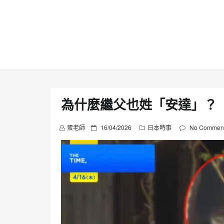
Skip
to
content
為什麼繼父也姓「安達」？
P
蛋老師
16/04/2026
日本時事
No Commen
o
s
t
e
d
o
n