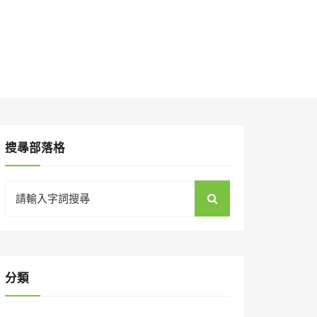
搜㝷部落格
Search
for:
分類