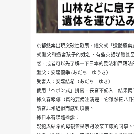
京都懸案出現突破性發展，繼父就「遺體遺棄
就繼父和遇害孩子的姓名，有些英語媒體甚
惑，或者可以先了解一下日本的民法和戸籍法
繼父：安達優季 (あだち ゆうき）
受害人：安達結希（あだち ゆき）
使用「ヘボン式」拼寫 – 長音不記入，結果兩者的f
據文春報導（真的要備注清楚，它雖然挖八卦
讀音非常近似而感到煩惱。
據日本有媒體透露：
疑犯與結希的母親曾是京丹波某工廠的同事。