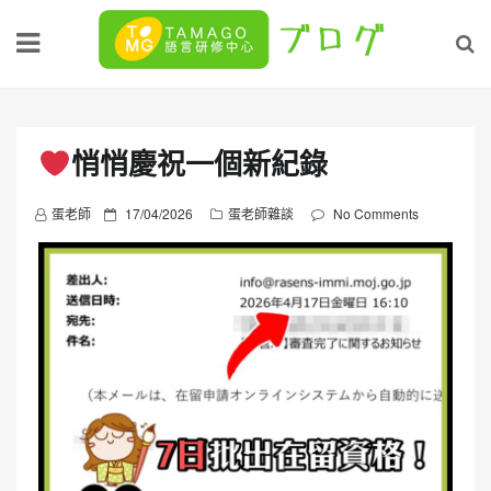
Skip
to
content
悄悄慶祝一個新紀錄
P
蛋老師
17/04/2026
蛋老師雜談
No Comments
o
s
t
e
d
o
n