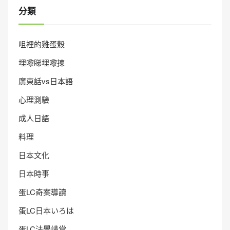
分類
咀裡的雞蛋殼
埋嚟睇埋嚟揀
廣東話vs日本語
心理測驗
成人日語
料理
日本文化
日本時事
蛋LC奇案導讀
蛋LC日本いろは
蛋LC法學講堂