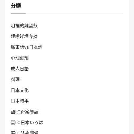
分類
咀裡的雞蛋殼
埋嚟睇埋嚟揀
廣東話vs日本語
心理測驗
成人日語
料理
日本文化
日本時事
蛋LC奇案導讀
蛋LC日本いろは
蛋LC法學講堂