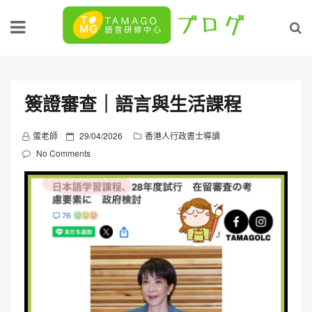
Skip
to
content
簽證審查｜語言與生活課程
P
蛋老師
29/04/2026
香港人行政書士導讀
o
No Comments
s
t
e
d
o
n