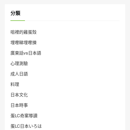
分類
咀裡的雞蛋殼
埋嚟睇埋嚟揀
廣東話vs日本語
心理測驗
成人日語
料理
日本文化
日本時事
蛋LC奇案導讀
蛋LC日本いろは