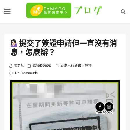
Skip
to
content
提交了簽證申請但一直沒有消
息，怎麼辦？
P
蛋老師
02/05/2026
香港人行政書士導讀
o
No Comments
s
t
e
d
o
n