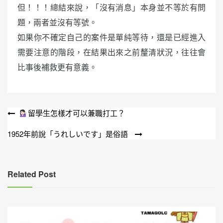
但！！！總結來說，「沒有消息」本身並不等於有問
題，兩者並沒有等號。
如果你不確定自己的案件是單純等待，還是已經進入
需要注意的階段，在結果出來之前釐清狀況，往往會
比事後補救更有意義。
文
留學生怎樣才可以兼職打工？
章
1952年前說「うれしいです」是俗語
導
覽
Related Post