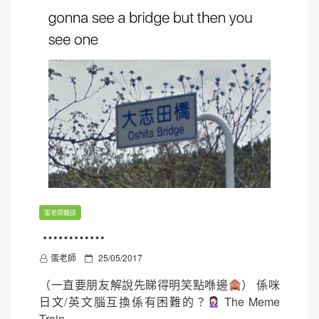
蛋老師雜談
⋯⋯⋯⋯
P
蛋老師
25/05/2017
o
（一直要朋友解說先睇得明笑點喺邊
） 係咪
s
日文/英文腦互換係有困難的？
The Meme
t
Train