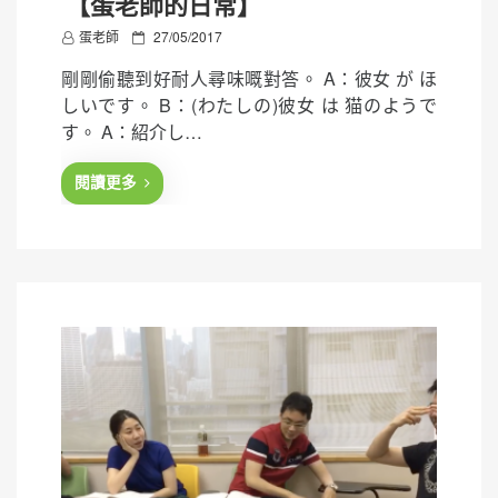
【蛋老師的日常】
P
蛋老師
27/05/2017
o
剛剛偷聽到好耐人尋味嘅對答。 A：彼女 が ほ
s
しいです。 B：(わたしの)彼女 は 猫のようで
t
す。 A：紹介し…
e
d
閱讀更多
o
n