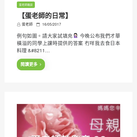
蛋老師雜談
【蛋老師的日常】
P
蛋老師
16/05/2017
o
例句如圖。請大家試填充
今晚公布我們才華
s
橫溢的同學上課時提供的答案 冇咩我去食日本
t
料理 &#8211…
e
d
閱讀更多
o
n