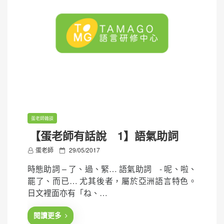
蛋老師雜談
【蛋老師有話說 1】語氣助詞
P
蛋老師
29/05/2017
o
時態助詞 – 了、過、緊… 語氣助詞 - 呢、啦、
s
罷了、而已… 尤其後者，屬於亞洲語言特色。
t
日文裡面亦有「ね、…
e
d
閱讀更多
o