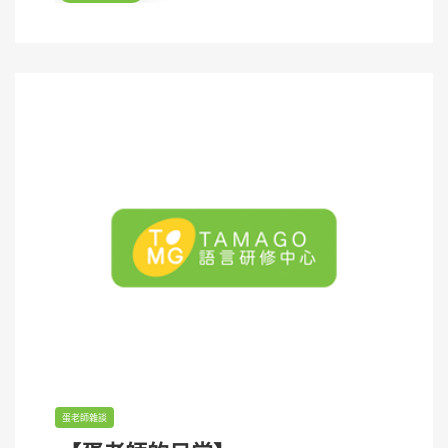
n
蛋老師雜談