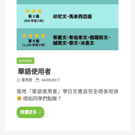
蛋老師雜談
華語使用者
P
蛋老師
04/05/2017
o
我地「華語使用者」學日文應該完全唔係咁排
s
唔知同學們點睇？
t
e
閱讀更多
d
o
n