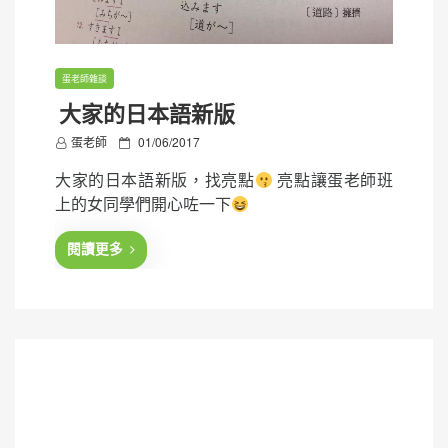
蛋老師雜談
大家的日本語新版
P
蛋老師
01/06/2017
o
大家的日本語新版，找亮點
亮點讓蛋老師班
s
上的女同學們開心咗一下
t
e
閱讀更多
d
o
n