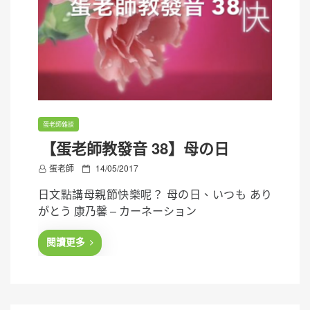
蛋老師雜談
【蛋老師教發音 38】母の日
P
蛋老師
14/05/2017
o
日文點講母親節快樂呢？ 母の日、いつも あり
s
がとう 康乃馨 – カーネーション
t
e
閱讀更多
d
o
n