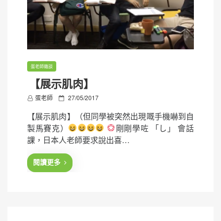
蛋老師雜談
【展示肌肉】
P
蛋老師
27/05/2017
o
【展示肌肉】（但同學被突然出現嘅手機嚇到自
s
製馬賽克）
剛剛學咗 「し」 會話
t
課，日本人老師要求說出喜…
e
d
閱讀更多
o
n