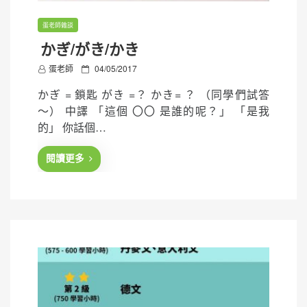
蛋老師雜談
かぎ/がき/かき
P
蛋老師
04/05/2017
o
かぎ = 鎖匙 がき =？ かき= ？ （同學們試答
s
～） 中譯 「這個 〇〇 是誰的呢？」 「是我
t
的」 你話個…
e
d
閱讀更多
o
n