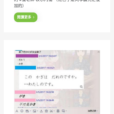
t
加的）
e
d
閱讀更多
o
n