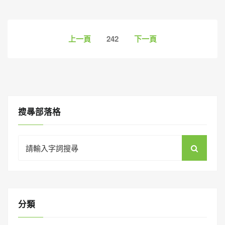
文
上一頁
242
下一頁
章
導
覽
搜㝷部落格
Search
for:
分類