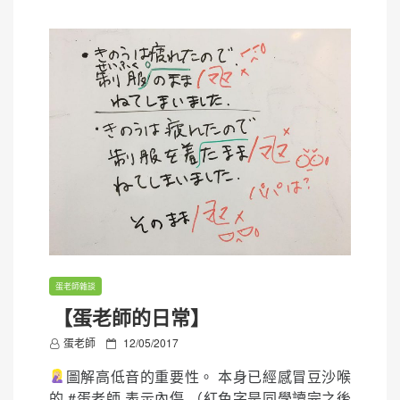
蛋老師雜談
【蛋老師的日常】
P
蛋老師
12/05/2017
o
圖解高低音的重要性。 本身已經感冒豆沙喉
s
的 #蛋老師 表示內傷 （紅色字是同學讀完之後