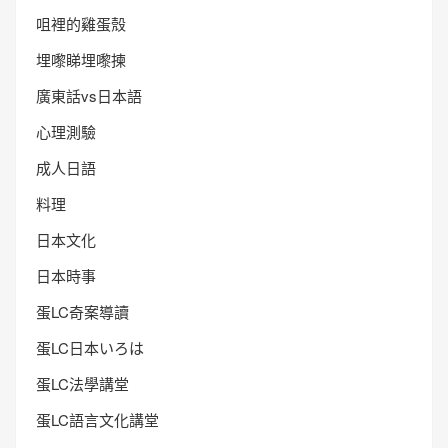
咀裡的雞蛋殼
埋嚟睇埋嚟揀
廣東話vs日本語
心理測驗
成人日語
料理
日本文化
日本時事
蛋LC奇案導讀
蛋LC日本いろは
蛋LC法學講堂
蛋LC語言文化講堂