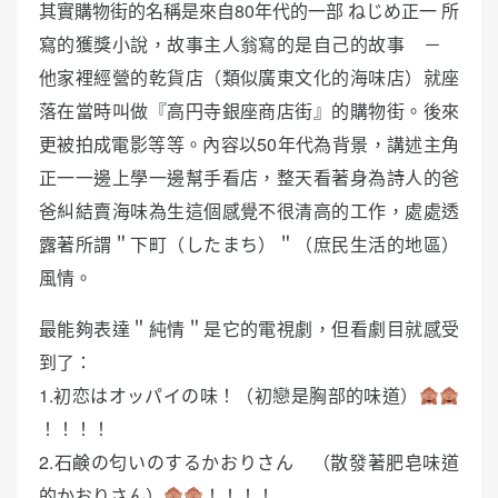
其實購物街的名稱是來自80年代的一部 ねじめ正一 所
寫的獲獎小說，故事主人翁寫的是自己的故事 －
他家裡經營的乾貨店（類似廣東文化的海味店）就座
落在當時叫做『高円寺銀座商店街』的購物街。後來
更被拍成電影等等。內容以50年代為背景，講述主角
正一一邊上學一邊幫手看店，整天看著身為詩人的爸
爸糾結賣海味為生這個感覺不很清高的工作，處處透
露著所謂＂下町（したまち）＂（庶民生活的地區）
風情。
最能夠表達＂純情＂是它的電視劇，但看劇目就感受
到了：
1.初恋はオッパイの味！（初戀是胸部的味道）
！！！！
2.石鹸の匂いのするかおりさん （散發著肥皂味道
的かおりさん）
！！！！