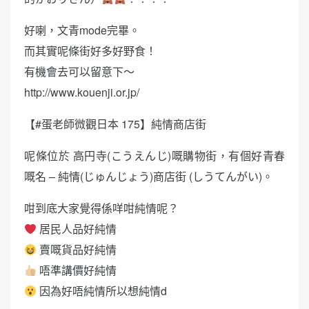
好喇，文青mode完畢。
而其實呢條街好多好野食！
有機會去可以留意下～
http://www.kouenji.or.jp/
【#蛋老師微觀日本 175】純情商店街
呢條位於 高円寺(こうえんじ)嘅購物街，有個好青春
嘅名 – 純情(じゅんじょう)商店街 (しうてんがい)。
咁到底大家覺得係咩咁純情呢？
居民人品好純情
賣嘅貨品好純情
唔準講價好純情
因為好唔純情所以想純情d