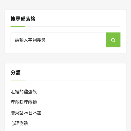
搜㝷部落格
Search
for:
分類
咀裡的雞蛋殼
埋嚟睇埋嚟揀
廣東話vs日本語
心理測驗