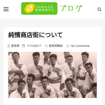
Skip
to
content
純情商店街について
P
蛋老師
17/10/2017
蛋老師雜談
No Comments
o
s
t
e
d
o
n