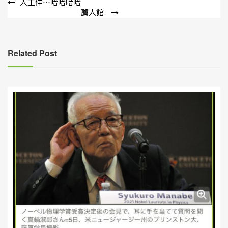
文
人工仲⋯哈哈哈哈
薦人館
章
導
覽
Related Post