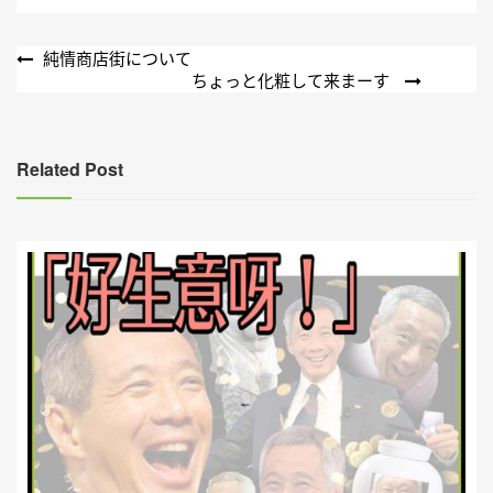
文
純情商店街について
ちょっと化粧して来まーす
章
導
覽
Related Post