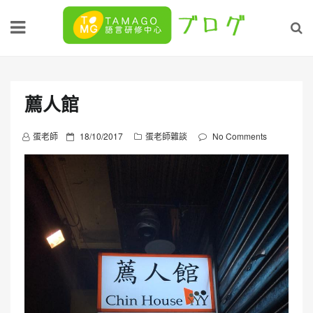
Skip
to
content
薦人館
P
蛋老師
18/10/2017
蛋老師雜談
No Comments
o
s
t
e
d
o
n