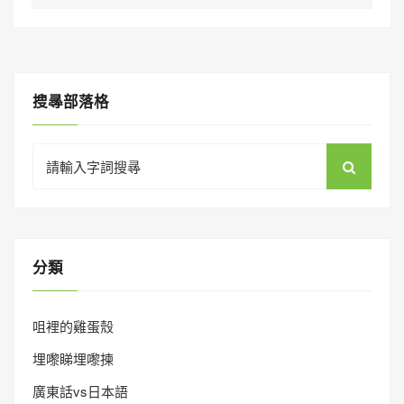
搜㝷部落格
Search
for:
分類
咀裡的雞蛋殼
埋嚟睇埋嚟揀
廣東話vs日本語