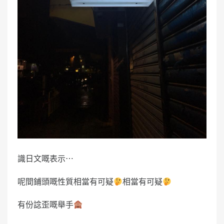
識日文嘅表示⋯
呢間鋪頭嘅性質相當有可疑
相當有可疑
有份諗歪嘅舉手