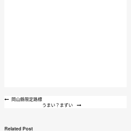
文
岡山縣限定路標
うまい？まずい
章
導
覽
Related Post