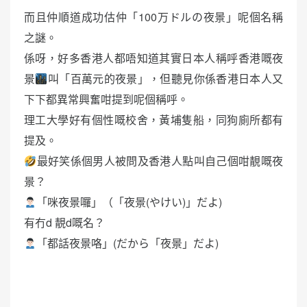
而且仲順道成功估仲「100万ドルの夜景」呢個名稱
之謎。
係呀，好多香港人都唔知道其實日本人稱呼香港嘅夜
景
叫「百萬元的夜景」，但聽見你係香港日本人又
下下都異常興奮咁提到呢個稱呼。
理工大學好有個性嘅校舍，黃埔隻船，同狗廁所都有
提及。
最好笑係個男人被問及香港人點叫自己個咁靚嘅夜
景？
「咪夜景囉」（「夜景(やけい)」だよ)
有冇d 靚d嘅名？
「都話夜景咯」(だから「夜景」だよ)