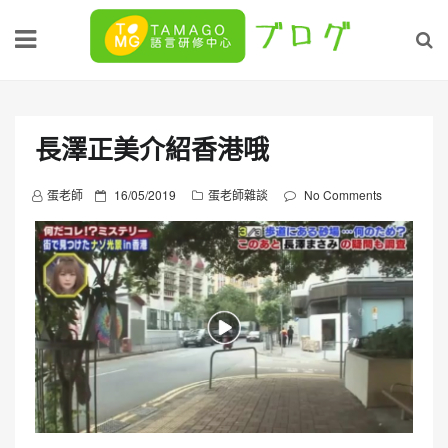
Skip
to
content
長澤正美介紹香港哦
P
蛋老師
16/05/2019
蛋老師雜談
No Comments
o
s
t
e
d
o
n