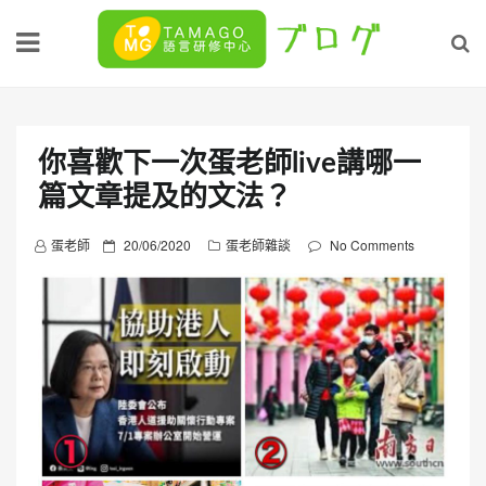
Skip
to
content
你喜歡下一次蛋老師live講哪一
篇文章提及的文法？
P
蛋老師
20/06/2020
蛋老師雜談
No Comments
o
s
t
e
d
o
n