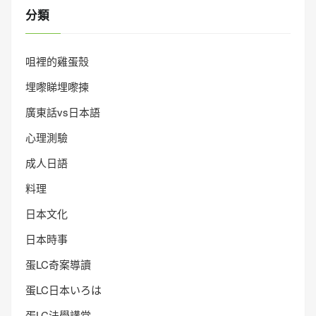
分類
咀裡的雞蛋殼
埋嚟睇埋嚟揀
廣東話vs日本語
心理測驗
成人日語
料理
日本文化
日本時事
蛋LC奇案導讀
蛋LC日本いろは
蛋LC法學講堂