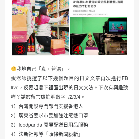
我地自己「真・普選」。
蛋老師挑選了以下幾個題目的日文文章再次進行FB
live，反覆咀嚼下裡面出現的日文文法。下次有興趣聽
咩？請於留言處註明數字1/2/3/4。
1）台灣開設專門部門支援香港人
2）廣東省要求市民加強注意戴口罩
3）foodpanda 開展配送日用品服務
4）法新社報導「頭條新聞腰斬」