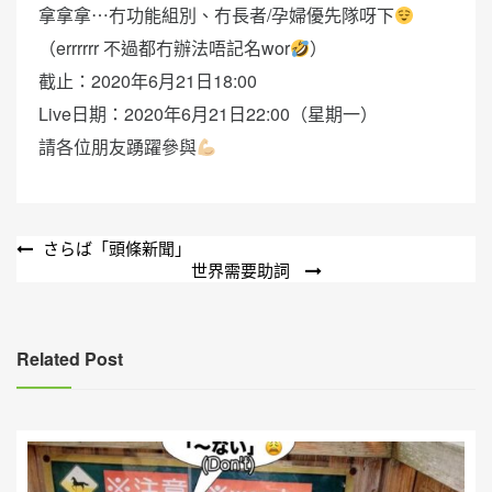
拿拿拿⋯冇功能組別、冇長者/孕婦優先隊呀下
（errrrrr 不過都冇辦法唔記名wor
）
截止：2020年6月21日18:00
Live日期：2020年6月21日22:00（星期一）
請各位朋友踴躍參與
文
さらば「頭條新聞」
世界需要助詞
章
導
覽
Related Post