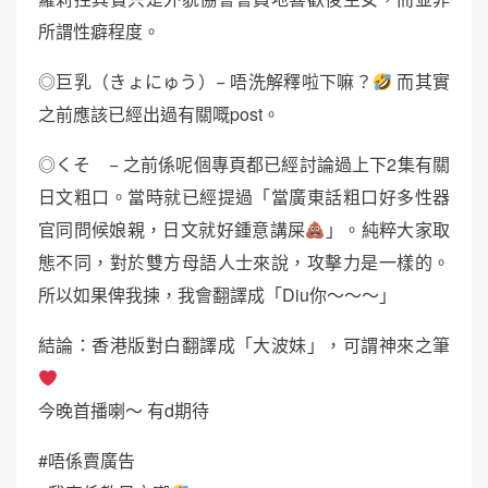
所謂性癖程度。
◎巨乳（きょにゅう）− 唔洗解釋啦下嘛？
而其實
之前應該已經出過有關嘅post。
◎くそ − 之前係呢個專頁都已經討論過上下2集有關
日文粗口。當時就已經提過「當廣東話粗口好多性器
官同問候娘親，日文就好鍾意講屎
」。純粹大家取
態不同，對於雙方母語人士來說，攻擊力是一樣的。
所以如果俾我揀，我會翻譯成「Diu你～～～」
結論：香港版對白翻譯成「大波妹」，可謂神來之筆
今晚首播喇～ 有d期待
#唔係賣廣告