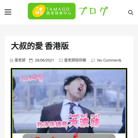
Skip
to
content
大叔的愛 香港版
P
蛋老師
28/06/2021
蛋老師陪你睇
No Comments
o
s
t
e
d
o
n