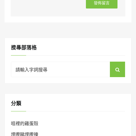
搜㝷部落格
Search
for:
分類
咀裡的雞蛋殼
埋嚟睇埋嚟揀