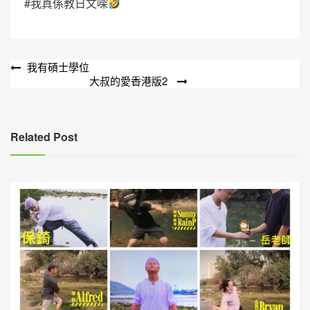
#我真係教日文㗎
文
我有碩士學位
大叔的愛香港版2
章
導
覽
Related Post