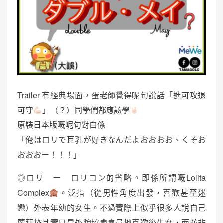
Trailer 有經典場面，蛋老師覺得呢句說話「進可攻退
可守
」（？）同學們都應該學
原裝日本版嘅呢句對白係
「俺はロリで巨乳が好きなんだよおおおお、くそお
おおおー！！！」
◎ロリ ー ロリコン的省略。即係所謂嘅Lolita
Complex
。泛指（從男性角度出發，喜歡甚至迷
戀）外表年幼的女生。不過實際上似乎很多人說自己
蘿莉控其實只是外貌協會會員地喜歡後生女，而並非