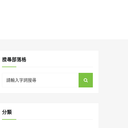
搜㝷部落格
Search
for:
分類