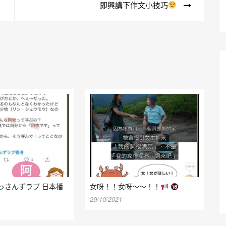
即興講下作文小技巧
っさんずラブ 日本播
女呀！！女呀～～！！
29/10/2021