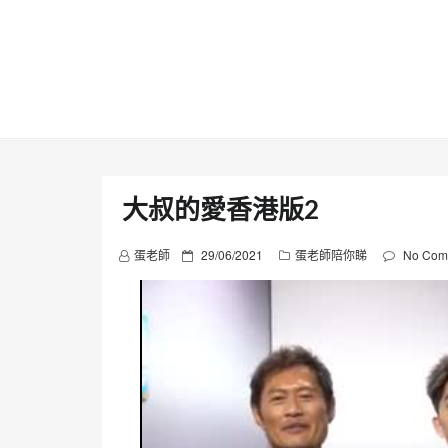
Skip
to
content
大叔的愛香港版2
P
蛋老師
29/06/2021
蛋老師陪你睇
No Com
o
s
t
e
d
o
n