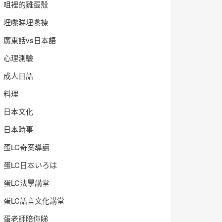
咀裡的雞蛋殼
埋嚟睇埋嚟揀
廣東話vs日本語
心理測驗
成人日語
料理
日本文化
日本時事
蛋LC奇案導讀
蛋LC日本いろは
蛋LC法學講堂
蛋LC語言文化講堂
蛋老師陪你睇