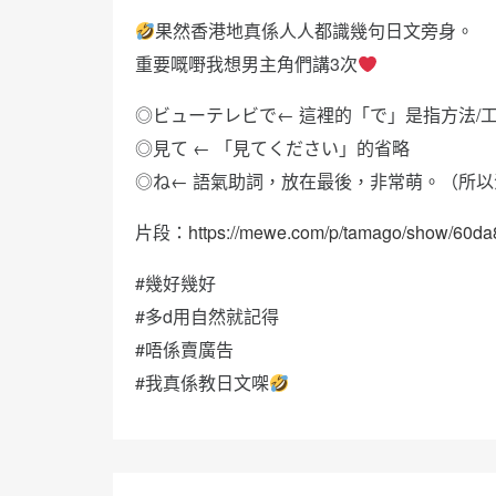
果然香港地真係人人都識幾句日文旁身。
重要嘅嘢我想男主角們講3次
◎ビューテレビで← 這裡的「で」是指方法/工
◎見て ← 「見てください」的省略
◎ね← 語氣助詞，放在最後，非常萌。（所
片段：
https://mewe.com/p/tamago/show/60
#幾好幾好
#多d用自然就記得
#唔係賣廣告
#我真係教日文㗎
文