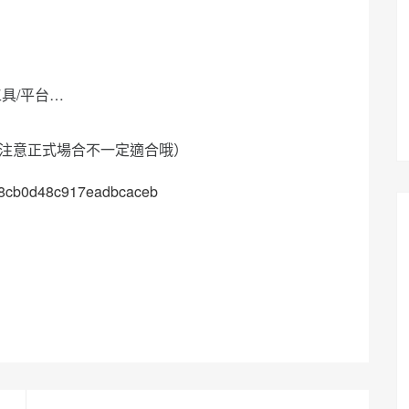
具/平台…
以注意正式場合不一定適合哦）
da8cb0d48c917eadbcaceb