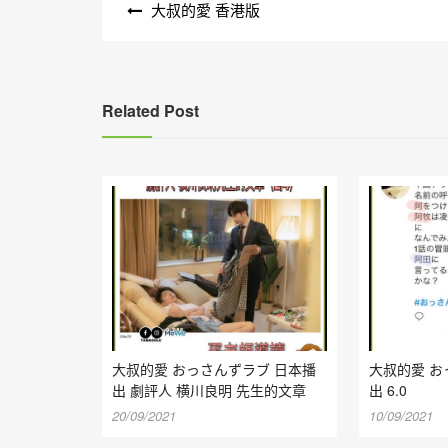
大叔的愛 香港版
章
導
覽
Related Post
大叔的愛 おっさんずラブ 日本播
大叔的愛 お
出 劇評人 横川良明 先生的文章
出 6.0
20/09/2021
10/09/2021