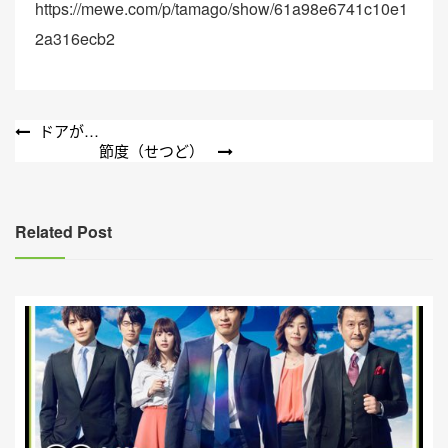
https://mewe.com/p/tamago/show/61a98e6741c10e1
2a316ecb2
文
ドアが…
節度（せつど）
章
導
覽
Related Post