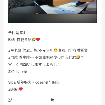
全民造星4
B4組自我介紹
#蛋老師 估暴走族/不良少年
應該用字冇咁斯文
#自薦 嚟嚟嚟～ 不如我哋執少少自我介紹
？
宜しくお願いします→よろしく
わたし→俺
Sica 反差好大，coser魂全開
#B4組
影片：