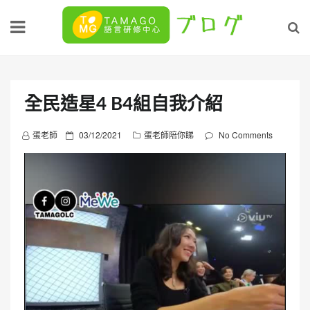
Skip
to
content
全民造星4 B4組自我介紹
P
蛋老師
03/12/2021
蛋老師陪你睇
No Comments
o
s
t
e
d
o
n