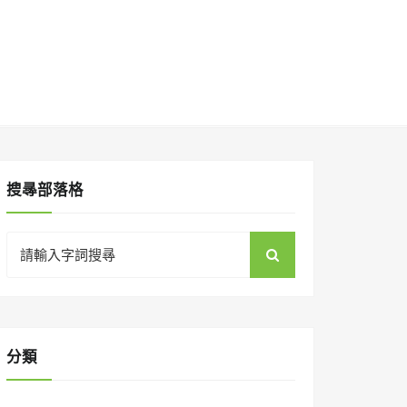
搜㝷部落格
Search
for:
分類