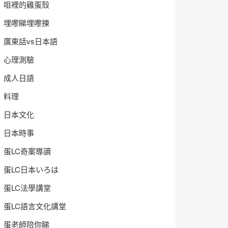
咀裡的雞蛋殼
埋嚟睇埋嚟揀
廣東話vs日本語
心理測驗
成人日語
料理
日本文化
日本時事
蛋LC奇案導讀
蛋LC日本いろは
蛋LC法學講堂
蛋LC語言文化講堂
蛋老師陪你睇