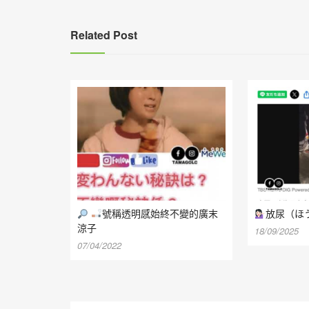
覽
Related Post
號稱透明感始終不變的廣末
放尿（ほ
涼子
18/09/2025
07/04/2022