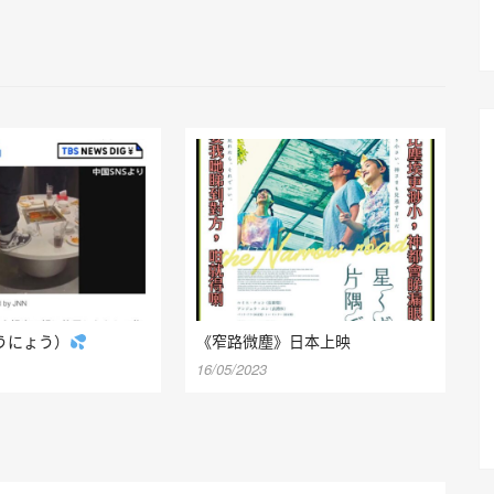
うにょう）
《窄路微塵》日本上映
16/05/2023