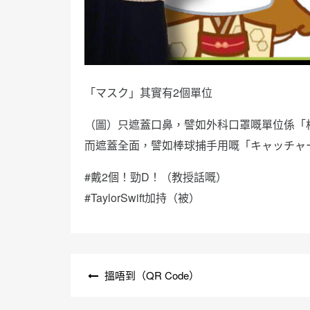
「マスク」其實有2個單位
（圖）只遮蓋口鼻，譬如外科口罩嘅單位係「
而遮蓋全面，譬如棒球捕手用嘅「キャッチャ
#戴2個！勁D！（教授話嘅）
#TaylorSwift加持（被）
文
搵唔到（QR Code）
章
導