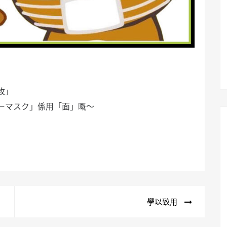
枚」
ーマスク」係用「面」嘅～
學以致用