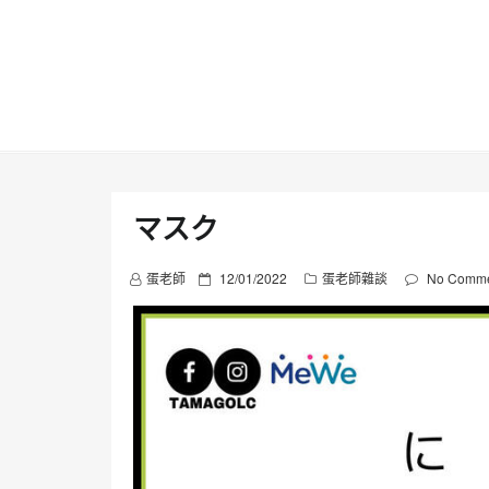
Skip
to
content
マスク
P
蛋老師
12/01/2022
蛋老師雜談
No Comme
o
s
t
e
d
o
n