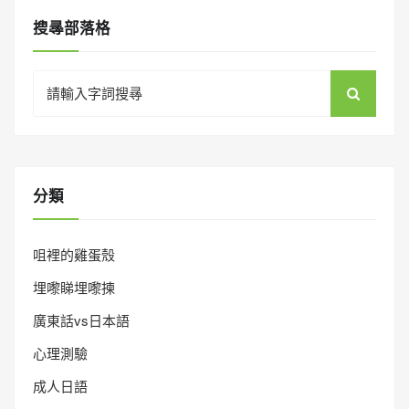
搜㝷部落格
Search
for:
分類
咀裡的雞蛋殼
埋嚟睇埋嚟揀
廣東話vs日本語
心理測驗
成人日語