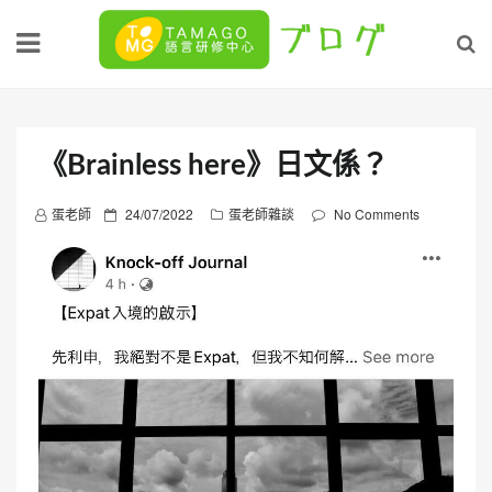
Skip
to
content
《Brainless here》日文係？
P
蛋老師
24/07/2022
蛋老師雜談
No Comments
o
s
t
e
d
o
n