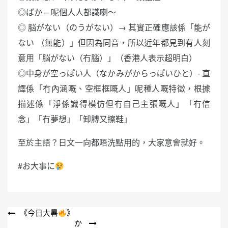
◎ばか – 呢個人人都識喇～
◎ 脳がない（のうがない）→ 其實正確應該係「能が
ない （無能）」但因為同音，所以近年都見到有人刻
意用「脳がない（冇腦）」（香港人表示超明白）
◎中身が空っぽい人（なかみがからっぽいひと）- 直
譯係「冇內涵嘅、空框框嘅人」呢種人嘅特徵，根據
描述係「淨係識得模仿但冇自己主張嘅人」「冇信
念」「冇夢想」「卸膊又擦鞋」
至於主語？日文一向都唔洗點用的，大家意會就好。
#お大事に
文
《今日大暑
》
か