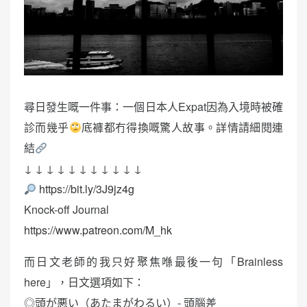
尋日發生嘅一件事：一個日本人Expat因為入境時被確
診而幾乎
底褲都冇得換嘅驚人故事。詳情請細閱連
結
↓ ↓ ↓ ↓ ↓ ↓ ↓ ↓ ↓ ↓ ↓
https://bit.ly/3J9jz4g
Knock-off Journal
https://www.patreon.com/M_hk
而日文老師的我只好聚焦喺最後一句「Brainless
here」，日文選項如下：
◎頭が悪い（あたまがわるい）- 頭腦差