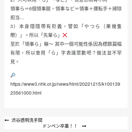
領事ら＝6個領事館，領事など＝領事＋運転手＋掃除
担当…
3）本身隱隱帶有貶義，譬如「やつら（果幾隻
嘢）」。所以「先輩ら」
至於「領事ら」嘛～ 其中一個可能性係因為標題篇幅
有限，所以會用「ら」字表達眾數吧？做法並不罕
見。
https://www3.nhk.or.jp/news/html/20221215/k100139
23561000.html
文
渋谷透明洗手間
ドンペン卒業！！
章