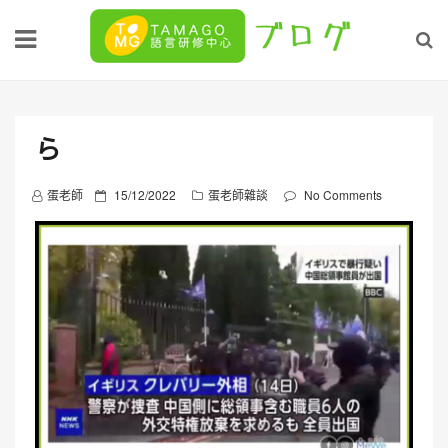
Skip
to
content
ら
P
蛋老師
15/12/2022
蛋老師雜談
No Comments
o
s
t
e
d
o
n