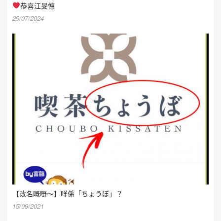
恭喜江旻憓
29/07/2024
【改名嘅嘢～】咩係「ちょうぼ」？
15/09/2021