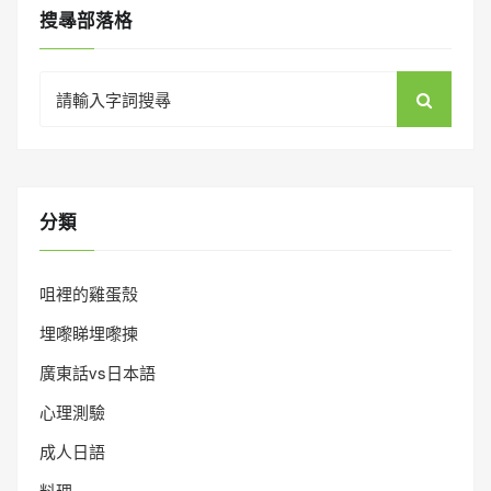
搜㝷部落格
Search
for:
分類
咀裡的雞蛋殼
埋嚟睇埋嚟揀
廣東話vs日本語
心理測驗
成人日語
料理