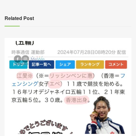
導
覽
Related Post