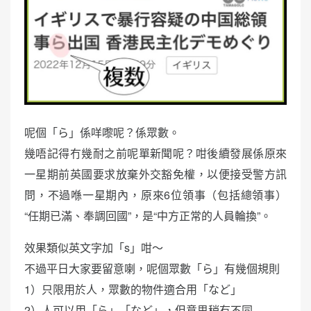
呢個「ら」係咩嚟呢？係眾數。
幾唔記得冇幾耐之前呢單新聞呢？咁後續發展係原來
一星期前英國要求放棄外交豁免權，以便接受警方訊
問，不過喺一星期內，原來6位領事（包括總領事）
“任期已滿、奉調回國”，是“中方正常的人員輪換”。
效果類似英文字加「s」咁～
不過平日大家要留意喇，呢個眾數「ら」有幾個規則
1）只限用於人，眾數的物件適合用「など」
2）人可以用「ら」「など」，但意思稍有不同