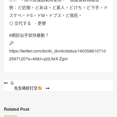
例：ど近眼。どあほ。ど素人。どけち。ど下手。ド
スケベ。ドS。ドM。ドブス。ど貧民。
◎ 交代する - 更替
#網民似乎就快暴動？
https://twitter.com/donki_donki/status/160358610710
2597120?s=46&t=yjrjUIeX-Zgm
文
ら
先生唔好打交
章
導
覽
Related Post