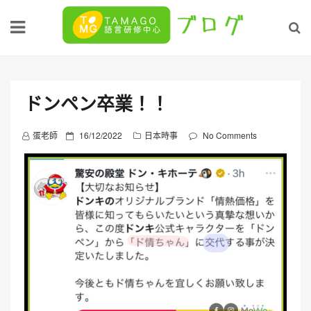
Skip
to
content
ドンペン卒業！！
P
蛋老師
16/12/2022
日本時事
No Comments
o
s
t
e
d
o
n