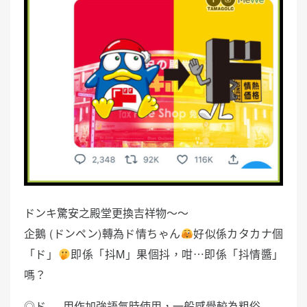
ドンキ驚安之殿堂更換吉祥物〜〜
企鵝 (ドンペン)轉為ド情ちゃん
好似係カタカナ個
「ド」
即係「抖M」果個抖，咁⋯即係「抖情醬」
嗎？
◎ド - 用作加強語氣時使用，一般感覺較為粗俗