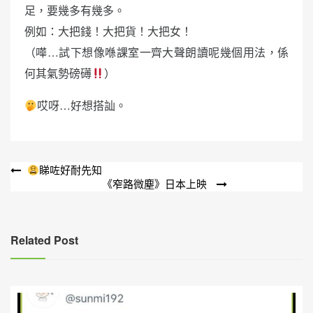
足，要幾多有幾多。
例如：大把錢！大把貨！大把女！
（嘩…試下想像喺課室一齊大聲朗讀呢幾個用法，係
何其氣勢磅礡
）
哎呀…好想搭訕。
文
睇咗好耐先知
《窄路微塵》日本上映
章
導
覽
Related Post