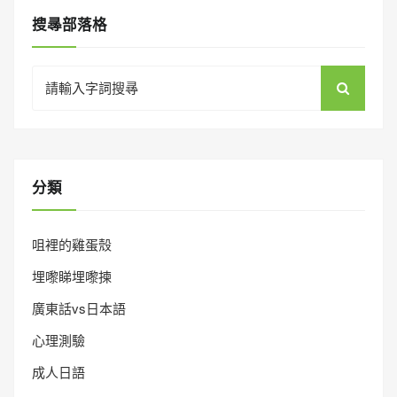
搜㝷部落格
Search
for:
分類
咀裡的雞蛋殼
埋嚟睇埋嚟揀
廣東話vs日本語
心理測驗
成人日語