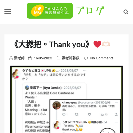
Skip
to
content
《大撚把。Thank you》
P
蛋老師
16/05/2023
蛋老師雜談
No Comments
o
s
t
e
d
o
n