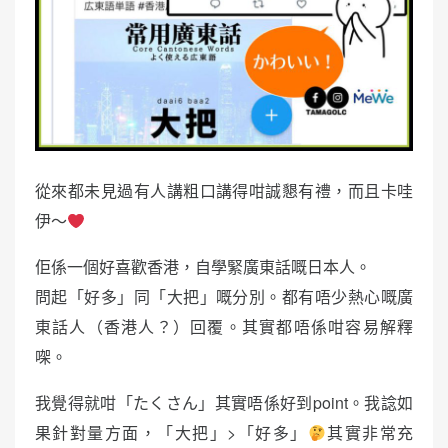
從來都未見過有人講粗口講得咁誠懇有禮，而且卡哇
伊～
佢係一個好喜歡香港，自學緊廣東話嘅日本人。
問起「好多」同「大把」嘅分別。都有唔少熱心嘅廣
東話人（香港人？）回覆。其實都唔係咁容易解釋
㗎。
我覺得就咁「たくさん」其實唔係好到point。我諗如
果針對量方面，「大把」>「好多」
其實非常充