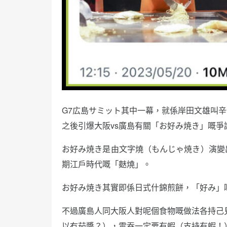
G7広島サミット其中一幕，就係岸田文雄叫
之後引爆大阪vs廣島有關「お好み焼き」嘅爭
お好み焼き是由文字燒（もんじゃ焼き）演變
期江戶時代嘅「麩燒」。
お好み焼き其實即係日式什錦煎餅，「好み」
不過廣島人同大阪人對呢個食物嘅做法各持己見
以冇茄醬？），雲吞一定要有蝦（支持有蝦！