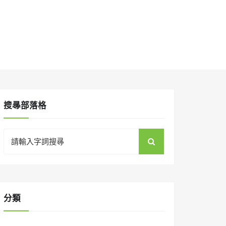
搜㝷部落格
Search
for:
分類