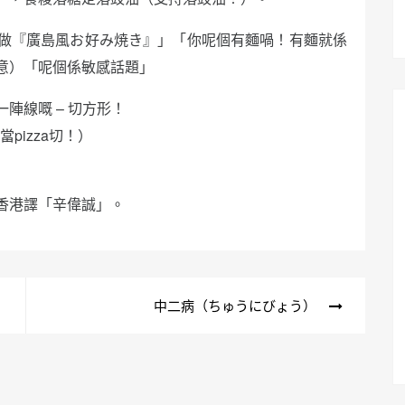
做『廣島風お好み焼き』」「你呢個有麵喎！有麵就係
意）「呢個係敏感話題」
陣線嘅 – 切方形！
pizza切！）
ak香港譯「辛偉誠」。
中二病（ちゅうにびょう）