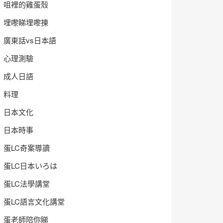
咀裡的雞蛋殼
埋嚟睇埋嚟揀
廣東話vs日本語
心理測驗
成人日語
料理
日本文化
日本時事
蛋LC奇案導讀
蛋LC日本いろは
蛋LC法學講堂
蛋LC語言文化講堂
蛋老師陪你睇