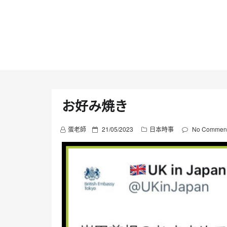
Skip
to
content
お好み焼き
P
蛋老師
21/05/2023
日本時事
No Commen
o
s
t
e
d
o
n