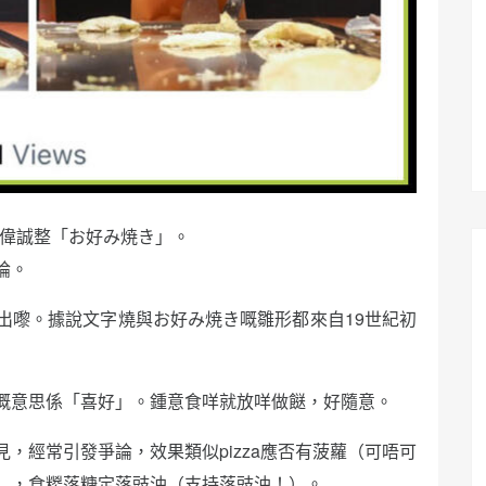
辛偉誠整「お好み焼き」。
論。
出嚟。據說文字燒與お好み焼き嘅雛形都來自19世紀初
嘅意思係「喜好」。鍾意食咩就放咩做餸，好隨意。
，經常引發爭論，效果類似pizza應否有菠蘿（可唔可
），食糉落糖定落豉油（支持落豉油！）。