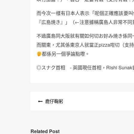
而今次一樣有日本人表示「呢個正確應該要叫
『広島焼き』」（←注意據稱廣島人非常不同
不過廣島同大阪就有關如何切お好み焼き係同一
而關東，尤其係東京人就當正pizza咁切（支持當
都係另一個爭論點嚟。
◎スナク首相 - 英國現任首相，Rishi Sun
文
鹿仔鞠躬
章
導
覽
Related Post