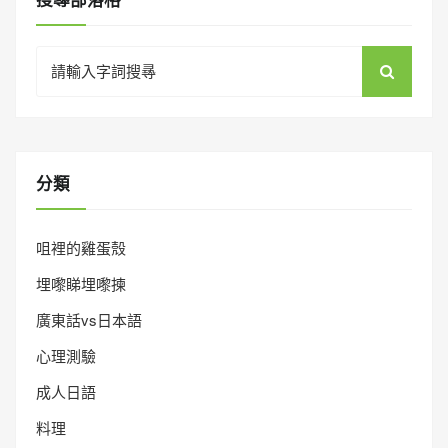
Search
for:
分類
咀裡的雞蛋殼
埋嚟睇埋嚟揀
廣東話vs日本語
心理測驗
成人日語
料理