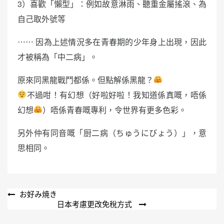
3）喜歡「懶型」：例如故意淋雨、聽重金屬搖滾、為
自己取外號等
⋯⋯ 因為上述情況多在青春期的少年身上出現，因此
才被稱為「中二病」。
原來同黑龍戰鬥都係。但點解係黑龍？
不過咁！有幻想（好啦好啦！我知道係真嘅，唔係
幻想
）唔係青春嘅專利，令世界有更多色彩。
另外仲有同音嘅「厨二病（ちゅうにびょう）」，意
思相同。
文
お好み焼き
日本考慮更改免稅方式
章