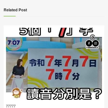
導
覽
Related Post
77777