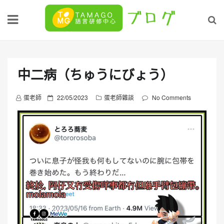
Skip
to
content
中二病（ちゅうにびょう）
P
蛋老師
22/05/2023
蛋老師雜談
No Comments
o
s
t
e
d
o
n