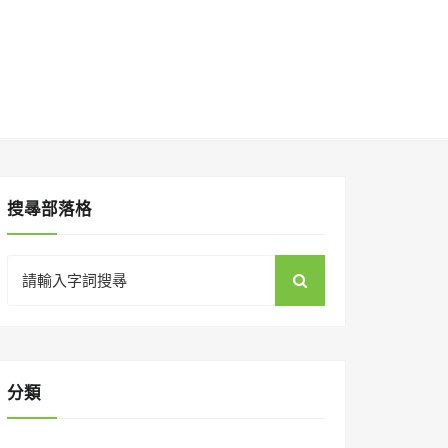
搜㝷部落格
Search
for:
分類