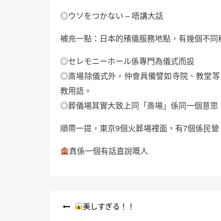
◎ウソをつかない – 唔講大話
補充一點：日本的殯儀服務地點，有幾個不同
◎セレモニーホール係專門為儀式而設
◎斎場除儀式外，仲會具備譬如寺院、教堂等，
教用語。
◎葬儀場其實大致上同「斎場」係同一個意思
順帶一提，東京9個火葬場裡面，有7個係民營
真係一個有話直說嘅人
文
美しすぎる！！
章