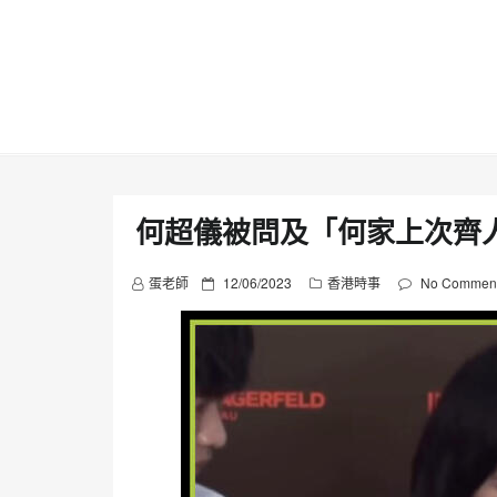
Skip
to
content
何超儀被問及「何家上次齊
P
蛋老師
12/06/2023
香港時事
No Commen
o
s
t
e
d
o
n