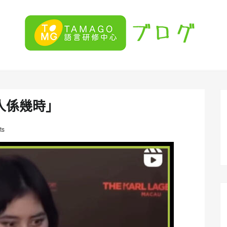
人係幾時」
ts