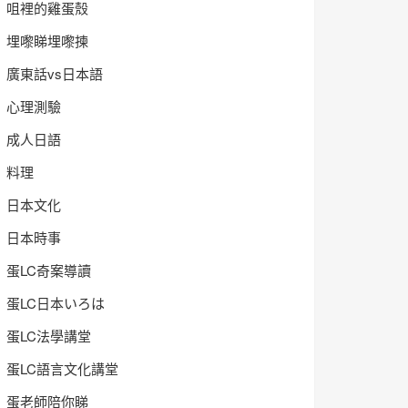
咀裡的雞蛋殼
埋嚟睇埋嚟揀
廣東話vs日本語
心理測驗
成人日語
料理
日本文化
日本時事
蛋LC奇案導讀
蛋LC日本いろは
蛋LC法學講堂
蛋LC語言文化講堂
蛋老師陪你睇