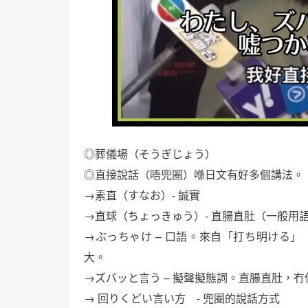
◎葬儀場（そうぎじょう）
◎直接說話（唔兜圈）喺日文有好多個講法。
→素直（すなお）- 誠實
→直球（ちょっきゅう）- 直腸直肚（一般用
→ぶっちゃけ – 口語。來自「打ち明ける」（
大。
→ズバッと言う – 擬聲擬態詞。直腸直肚，冇
→ 回りくどい言い方 - 兜圈的說話方式