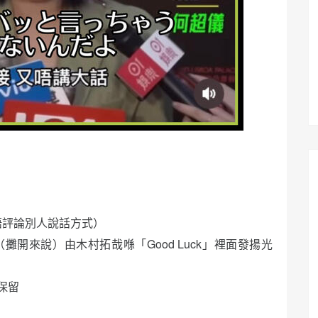
語評論別人說話方式）
攤開來說）由木村拓哉喺「Good Luck」裡面發揚光
保留