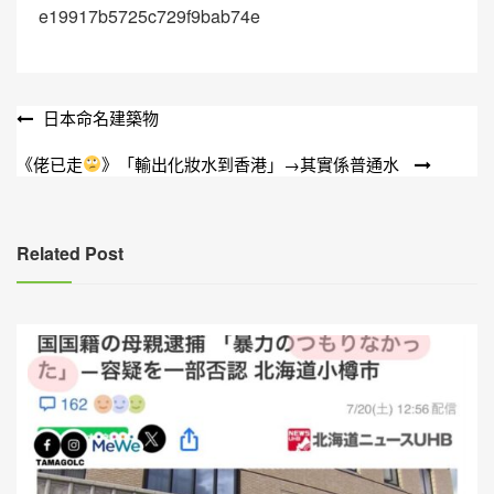
e19917b5725c729f9bab74e
文
日本命名建築物
章
《佬已走
》「輸出化妝水到香港」→其實係普通水
導
覽
Related Post