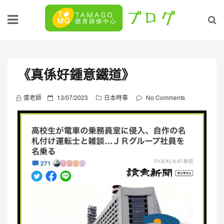
Skip
to
content
《真係好鍾意鐵道》
P
蛋老師
13/07/2023
日本時事
No Comments
o
s
t
e
d
o
n