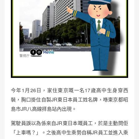
今年1月26日，家住東京嘅一名17歲高中生身穿西
裝，胸口掛住自製JR東日本員工姓名牌，喺東京都昭
島市JR八高線拝島站內出現。
駕駛員誤以為係來自JR東日本嘅員工，於是主動問佢
「上車嗎？」。之後高中生乘勢自稱JR員工並進入乘