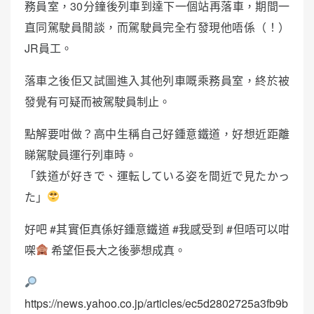
務員室，30分鐘後列車到達下一個站再落車，期間一
直同駕駛員閒談，而駕駛員完全冇發現他唔係（！）
JR員工。
落車之後佢又試圖進入其他列車嘅乘務員室，終於被
發覺有可疑而被駕駛員制止。
點解要咁做？高中生稱自己好鍾意鐵道，好想近距離
睇駕駛員運行列車時。
「鉄道が好きで、運転している姿を間近で見たかっ
た」
好吧 #其實佢真係好鍾意鐵道 #我感受到 #但唔可以咁
㗎
希望佢長大之後夢想成真。
https://news.yahoo.co.jp/articles/ec5d2802725a3fb9b